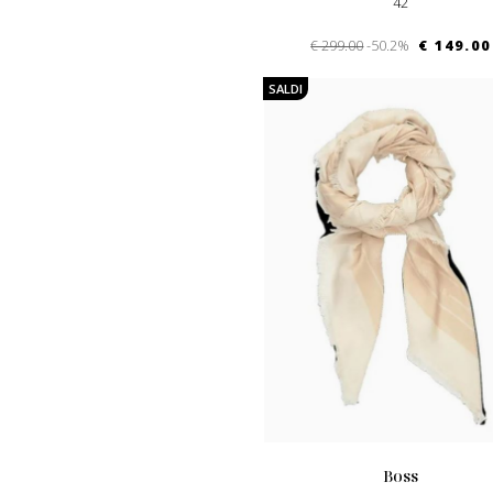
42
€ 299.00
-50.2%
€ 149.00
SALDI
boss