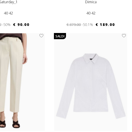
Saturday_1
Dimica
40 42
40 42
0
-50%
€ 90.00
€ 379.00
-50.1%
€ 189.00
SALDI