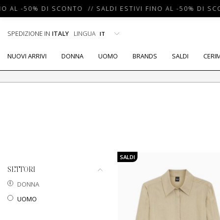
L -50% DI SCONTO // SALDI ESTIVI FINO AL -50% DI SCONTO
SPEDIZIONE IN
ITALY
LINGUA
NUOVI ARRIVI
DONNA
UOMO
BRANDS
SALDI
CERI
SALDI
SETTORI
DONNA
UOMO