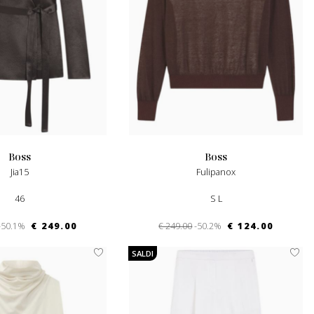
boss
boss
Jia15
Fulipanox
46
S L
-50.1%
€ 249.00
€ 249.00
-50.2%
€ 124.00
SALDI