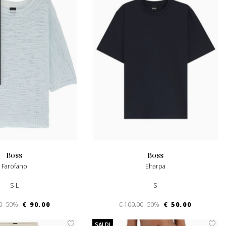
boss
boss
Farofano
Eharpa
S L
S
0
-50%
€ 90.00
€ 100.00
-50%
€ 50.00
SALDI