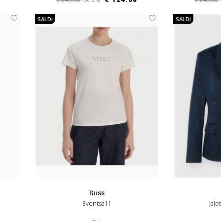
SALDI
SALDI
boss
Eventsa11
Jal