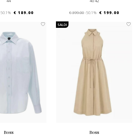
44
40 42
-50.1%
€ 189.00
€ 399.00
-50.1%
€ 199.00
SALDI
boss
boss