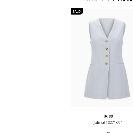
SALDI
boss
Julinial 10271694