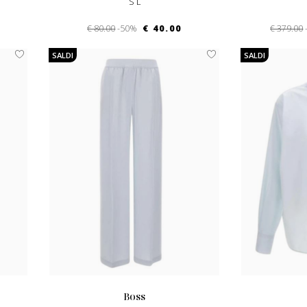
S L
€ 80.00
-50%
€ 40.00
€ 379.00
SALDI
SALDI
boss