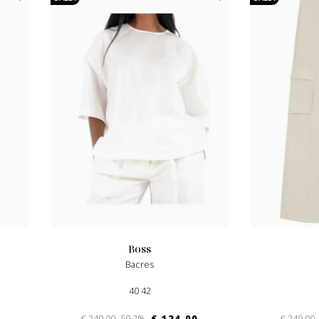
boss
Bacres
40 42
€ 249.00
-50.2%
€ 124.00
€ 249.00