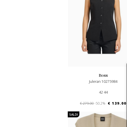
boss
Juleran 10275984
42 44
€ 279.00
-50.2%
€ 139.00
SALDI