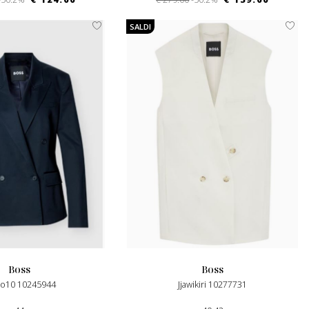
SALDI
boss
boss
eto10 10245944
Jjawikiri 10277731