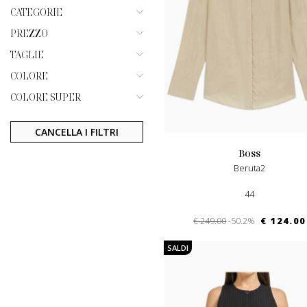
CATEGORIE
PREZZO
TAGLIE
COLORE
COLORE SUPER
CANCELLA I FILTRI
boss
Beruta2
44
€ 249.00
-50.2%
€ 124.00
SALDI