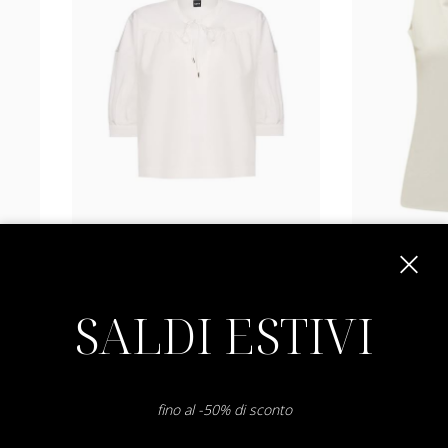
boss
Bollana
SALDI ESTIVI
38 40
€ 229.00
-50.2%
€ 114.00
€ 130.0
SALDI
SALDI
fino al -50% di sconto