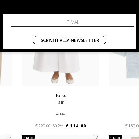
ISCRIVITI ALLA NEWSLETTER
boss
Talini
40 42
€ 229.00
-50.2%
€ 114.00
€ 180.0
SALDI
SALDI