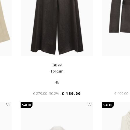
boss
Torcain
46
€ 279.00
-50.2%
€ 139.00
€ 499.00
SALDI
SALDI