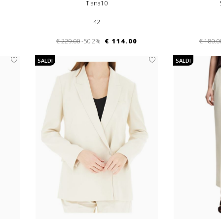
Tiana10
42
€ 229.00
-50.2%
€ 114.00
€ 180.0
SALDI
SALDI