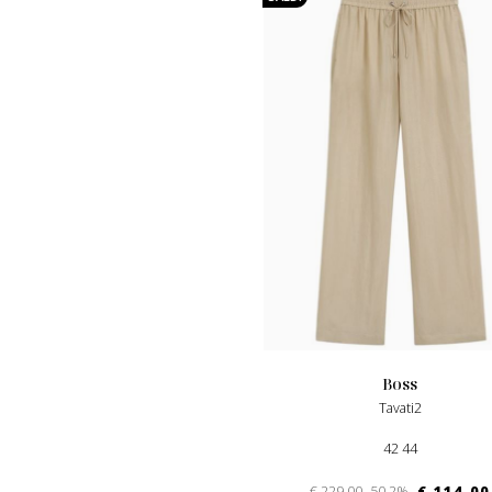
boss
Tavati2
42 44
€ 229.00
-50.2%
€ 114.00