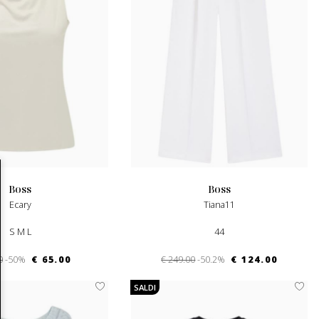
boss
boss
Ecary
Tiana11
S M L
44
0
-50%
€ 65.00
€ 249.00
-50.2%
€ 124.00
SALDI