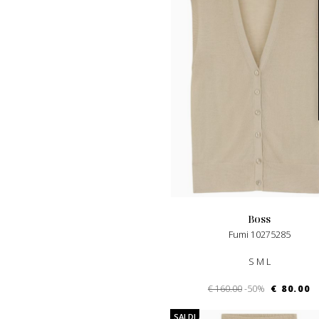
boss
Fumi 10275285
S M L
€ 160.00
-50%
€ 80.00
SALDI