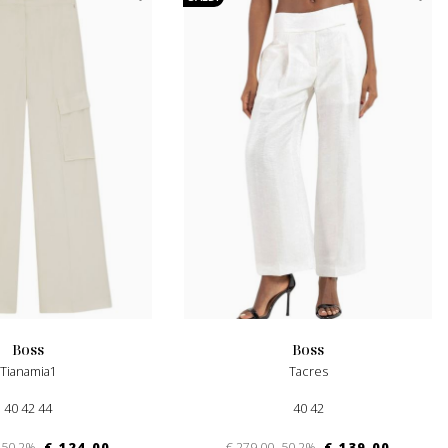
boss
boss
Tianamia1
Tacres
40 42 44
40 42
-50.2%
€ 124.00
€ 279.00
-50.2%
€ 139.00