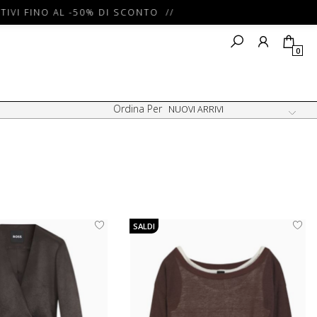
 FINO AL -50% DI SCONTO //
0
Ordina Per
SALDI