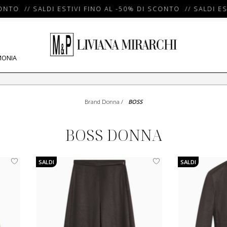
 // SALDI ESTIVI FINO AL -50% DI SCONTO // SALDI ESTIVI
MONIA
Brand Donna
/
BOSS
BOSS DONNA
SALDI
SALDI