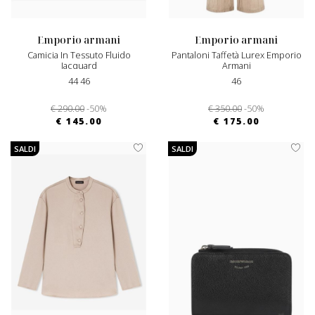
emporio armani
emporio armani
Camicia In Tessuto Fluido
Pantaloni Taffetà Lurex Emporio
Jacquard
Armani
44 46
46
€ 290.00
-50%
€ 350.00
-50%
€ 145.00
€ 175.00
SALDI
SALDI