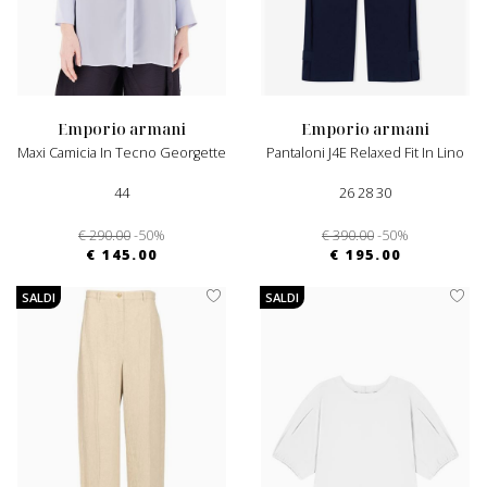
emporio armani
emporio armani
Maxi Camicia In Tecno Georgette
Pantaloni J4E Relaxed Fit In Lino
44
26 28 30
€ 290.00
-50%
€ 390.00
-50%
€ 145.00
€ 195.00
SALDI
SALDI