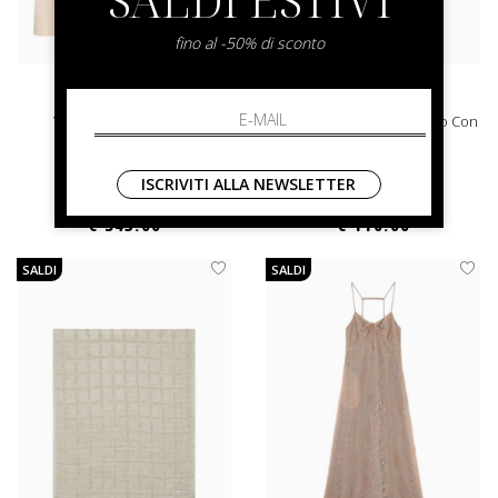
fino al -50% di sconto
emporio armani
emporio armani
Woman Woven Blazer
Pantaloni In Denim Leggero Con
Coulisse
44 46
40 42 44
ISCRIVITI ALLA NEWSLETTER
€ 690.00
-50%
€ 220.00
-50%
€ 345.00
€ 110.00
SALDI
SALDI