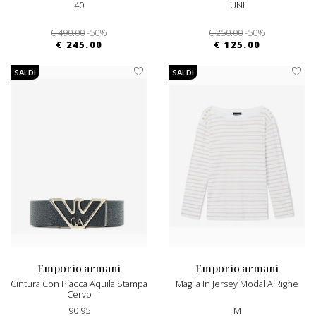
40
UNI
€ 490.00
-50%
€ 250.00
-50%
€ 245.00
€ 125.00
SALDI
SALDI
emporio armani
emporio armani
Cintura Con Placca Aquila Stampa
Maglia In Jersey Modal A Righe
Cervo
90 95
M