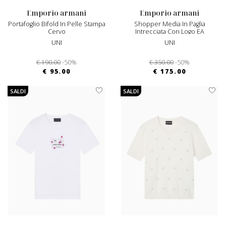
emporio armani
emporio armani
Portafoglio Bifold In Pelle Stampa
Shopper Media In Paglia
Cervo
Intrecciata Con Logo EA
UNI
UNI
€ 190.00
-50%
€ 350.00
-50%
€ 95.00
€ 175.00
SALDI
SALDI