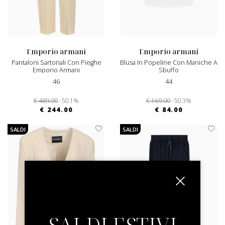
emporio armani
emporio armani
Pantaloni Sartoriali Con Pieghe
Blusa In Popeline Con Maniche A
Emporio Armani
Sbuffo
46
44
€ 489.00
-50.1%
€ 169.00
-50.3%
€ 244.00
€ 84.00
SALDI
SALDI
SALDI ESTIVI