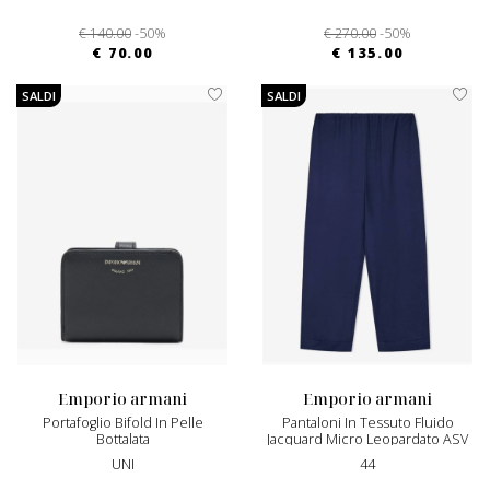
€ 140.00
-50%
€ 270.00
-50%
€ 70.00
€ 135.00
SALDI
SALDI
emporio armani
emporio armani
Portafoglio Bifold In Pelle
Pantaloni In Tessuto Fluido
Bottalata
Jacquard Micro Leopardato ASV
UNI
44