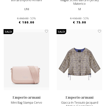
Borsa Emporio Armani
Maglia Scollo Barca In Jersey
Materico
UNI
M
€ 360.00
-50%
€ 150.00
-50%
€ 180.00
€ 75.00
SALDI
SALDI
emporio armani
emporio armani
Mini Bag Stampa Cervo
Giacca In Tessuto Jacquard