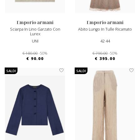
emporio armani
emporio armani
Sciarpa In Lino Garzato Con
Abito Lungo In Tulle Ricamato
Lurex
UNI
42 44
€ 180.00
-50%
€ 790.00
-50%
€ 90.00
€ 395.00
SALDI
SALDI