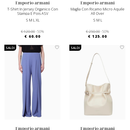
emporio armani
emporio armani
T-Shirt In Jersey Organico Con
Maglia Con Ricamo Micro Aquile
Stampa E Pois ASV
All Over
S M L XL
S M L
€ 120.00
-50%
€ 250.00
-50%
€ 60.00
€ 125.00
SALDI
SALDI
emporio armani
emporio armani