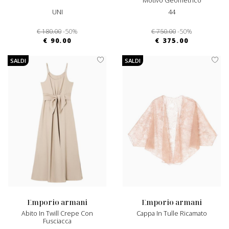
Motivo Geometrico
UNI
44
€ 180.00
-50%
€ 750.00
-50%
€ 90.00
€ 375.00
SALDI
SALDI
emporio armani
emporio armani
Abito In Twill Crepe Con
Cappa In Tulle Ricamato
Fusciacca