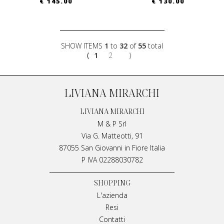
€ 145.00
€ 130.00
SHOW ITEMS
1
to
32
of
55
total
⟨
1
2
⟩
LIVIANA MIRARCHI
LIVIANA MIRARCHI
M & P Srl
Via G. Matteotti, 91
87055 San Giovanni in Fiore Italia
P IVA 02288030782
SHOPPING
L'azienda
Resi
Contatti