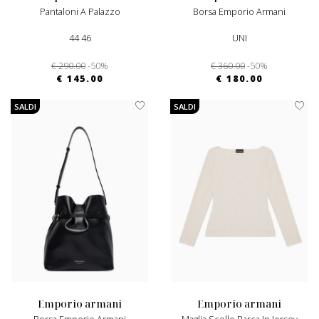
Pantaloni A Palazzo
Borsa Emporio Armani
44 46
UNI
€ 290.00
-50%
€ 360.00
-50%
€ 145.00
€ 180.00
SALDI
SALDI
emporio armani
emporio armani