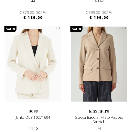
44
40 42
€ 379.00
-50.1%
€ 399.00
-50.1%
€ 189.00
€ 199.00
SALDI
SALDI
boss
max mara
Janka-Db3 10271694
Giacca Baco In Misto Viscosa
Stretch
44 46
M