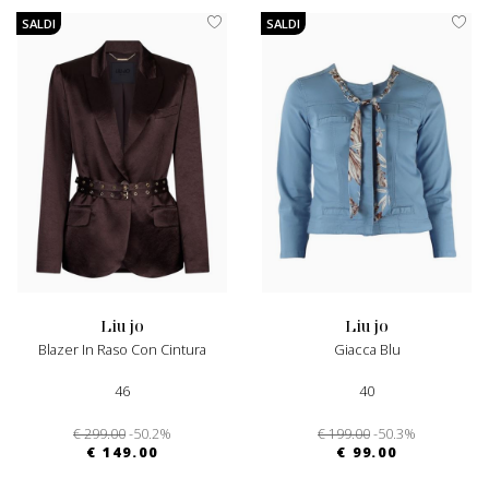
SALDI
SALDI
liu jo
liu jo
Blazer In Raso Con Cintura
Giacca Blu
46
40
€ 299.00
-50.2%
€ 199.00
-50.3%
€ 149.00
€ 99.00