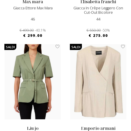
max mara
elisabetta franchi
Giacca Ettore Max Mara
Giacca In Crêpe Leggero Con
Cut-Out Bicolore
46
44
€ 499.00
-40.1%
€ 550.00
-50%
€ 299.00
€ 275.00
SALDI
SALDI
liu jo
emporio armani