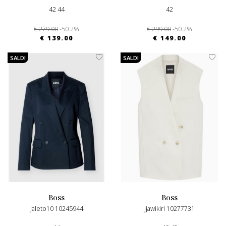
42 44
42
€ 279.00
-50.2%
€ 299.00
-50.2%
€ 139.00
€ 149.00
SALDI
SALDI
boss
boss
Jaleto10 10245944
Jjawikiri 10277731