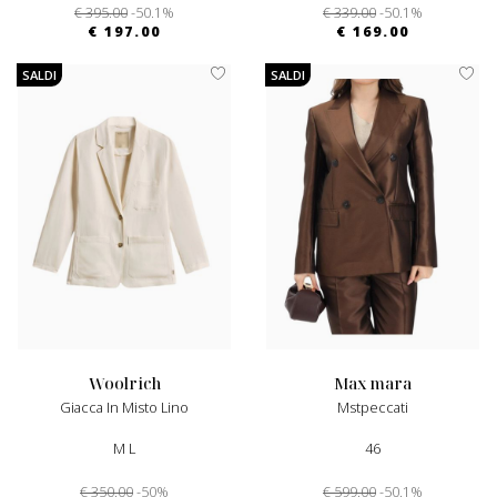
€ 395.00
-50.1%
€ 339.00
-50.1%
€ 197.00
€ 169.00
SALDI
SALDI
woolrich
max mara
Giacca In Misto Lino
Mstpeccati
M L
46
€ 350.00
-50%
€ 599.00
-50.1%