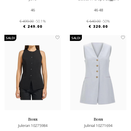
46
46 48
€ 499.00
-50.1%
€ 640.00
-50%
€ 249.00
€ 320.00
SALDI
SALDI
boss
boss
Juleran 10275984
Julinial 10271694