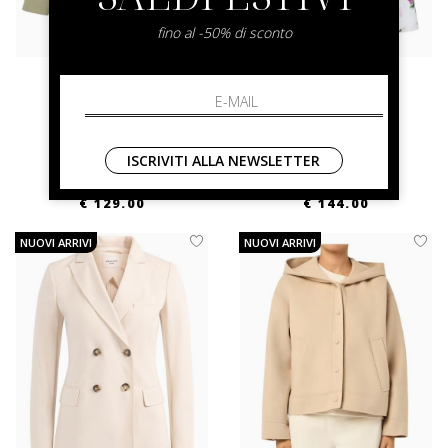
fino al -50% di sconto
liu jo
liu jo
Giacca Liu Jo
Blazer A Fiori
42 44
44 46 48
ISCRIVITI ALLA NEWSLETTER
€ 259.00
-50.2%
€ 289.00
-50.2%
€ 129.00
€ 144.00
NUOVI ARRIVI
NUOVI ARRIVI