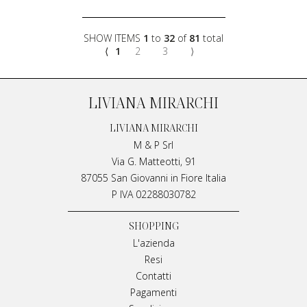
SHOW ITEMS
1
to
32
of
81
total
⟨
1
2
3
⟩
LIVIANA MIRARCHI
LIVIANA MIRARCHI
M & P Srl
Via G. Matteotti, 91
87055 San Giovanni in Fiore Italia
P IVA 02288030782
SHOPPING
L'azienda
Resi
Contatti
Pagamenti