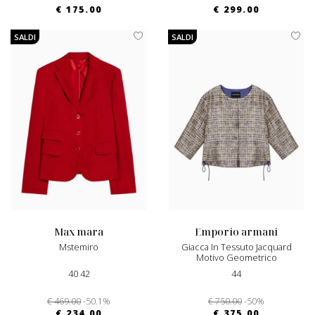
€ 175.00
€ 299.00
SALDI
SALDI
max mara
emporio armani
Mstemiro
Giacca In Tessuto Jacquard
Motivo Geometrico
40 42
44
€ 469.00
-50.1%
€ 750.00
-50%
€ 234.00
€ 375.00