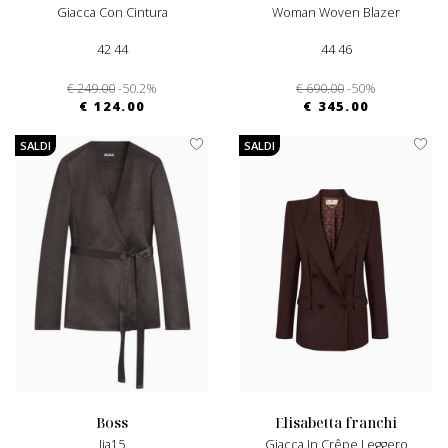
Giacca Con Cintura
Woman Woven Blazer
42 44
44 46
€ 249.00
-50.2%
€ 690.00
-50%
€ 124.00
€ 345.00
SALDI
SALDI
boss
elisabetta franchi
Jia15
Giacca In Crêpe Leggero