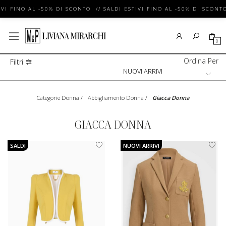
VI FINO AL -50% DI SCONTO // SALDI ESTIVI FINO AL -50% DI SCONTO 
0
Ordina Per
Filtri
Categorie Donna
/
Abbigliamento Donna
/
Giacca Donna
GIACCA DONNA
SALDI
NUOVI ARRIVI