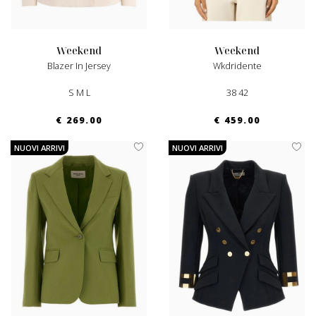
weekend
weekend
Blazer In Jersey
Wkdridente
S M L
38 42
€ 269.00
€ 459.00
NUOVI ARRIVI
NUOVI ARRIVI