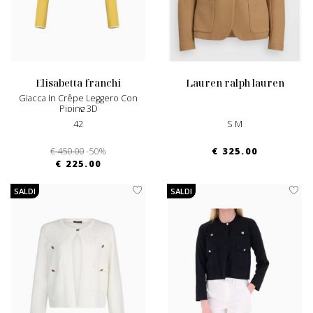
elisabetta franchi
lauren ralph lauren
Giacca In Crêpe Leggero Con
Piping 3D
42
S M
€ 450.00
-50%
€ 325.00
€ 225.00
SALDI
SALDI