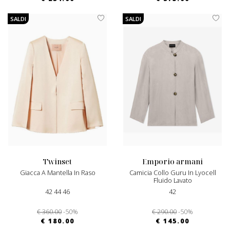
SALDI
SALDI
twinset
emporio armani
Giacca A Mantella In Raso
Camicia Collo Guru In Lyocell
Fluido Lavato
42 44 46
42
€ 360.00
-50%
€ 290.00
-50%
€ 180.00
€ 145.00