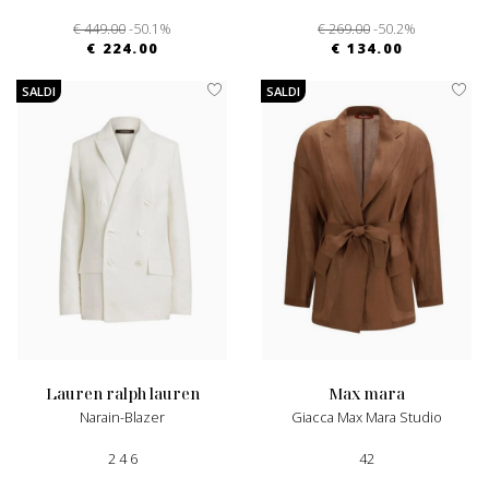
€ 449.00
-50.1%
€ 269.00
-50.2%
€ 224.00
€ 134.00
SALDI
SALDI
lauren ralph lauren
max mara
Narain-Blazer
Giacca Max Mara Studio
2 4 6
42