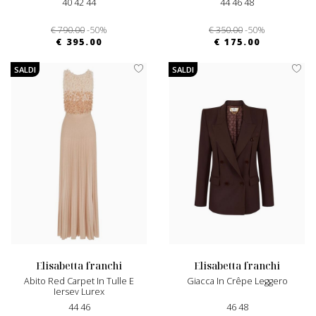
40 42 44
44 46 48
€ 790.00
-50%
€ 350.00
-50%
€ 395.00
€ 175.00
SALDI
SALDI
elisabetta franchi
elisabetta franchi
Abito Red Carpet In Tulle E
Giacca In Crêpe Leggero
Jersey Lurex
44 46
46 48