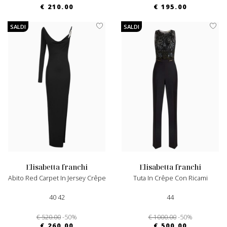
€ 210.00
€ 195.00
SALDI
SALDI
elisabetta franchi
elisabetta franchi
Abito Red Carpet In Jersey Crêpe
Tuta In Crêpe Con Ricami
40 42
44
€ 520.00
-50%
€ 1000.00
-50%
€ 260.00
€ 500.00