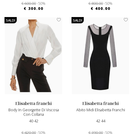
€ 600.00
-50%
€ 800.00
-50%
€ 300.00
€ 400.00
SALDI
SALDI
elisabetta franchi
elisabetta franchi
Body In Georgette Di Viscosa
Abito Midi Elisabetta Franchi
Con Collana
40 42
42 44
€ 420.00
-50%
€ 390.00
-50%