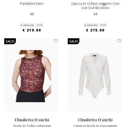
Pantaloni Neri
Giacca In Crêpe Leggero Con
Cut-Out Bicolore
48
44
€ 300.00
-30%
€ 550.00
-50%
€ 210.00
€ 275.00
SALDI
SALDI
elisabetta franchi
elisabetta franchi
Body In Tulle Lettering
Camicia Body In Georgette