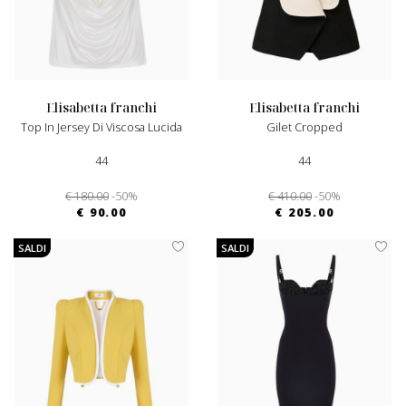
elisabetta franchi
elisabetta franchi
Top In Jersey Di Viscosa Lucida
Gilet Cropped
44
44
€ 180.00
-50%
€ 410.00
-50%
€ 90.00
€ 205.00
SALDI
SALDI