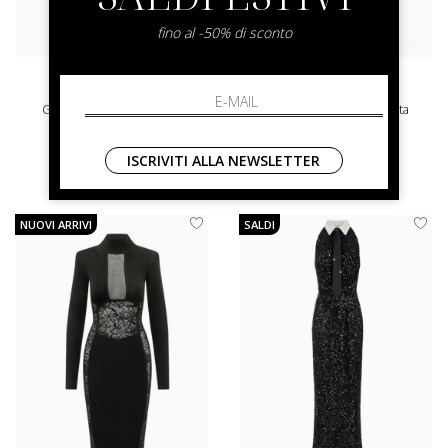
fino al -50% di sconto
elisabetta franchi
elisabetta franchi
Gonna In Maglia Con Zip
Gonna Midi Drappeggiata
Elisabetta Franchi
40 42
42 44
ISCRIVITI ALLA NEWSLETTER
€ 440.00
€ 260.00
NUOVI ARRIVI
SALDI