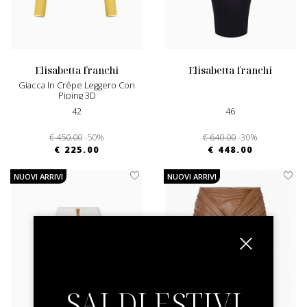
elisabetta franchi
elisabetta franchi
Giacca In Crêpe Leggero Con
Piping 3D
42
46
€ 450.00
-50%
€ 640.00
-30%
€ 225.00
€ 448.00
NUOVI ARRIVI
NUOVI ARRIVI
SALDI ESTIVI