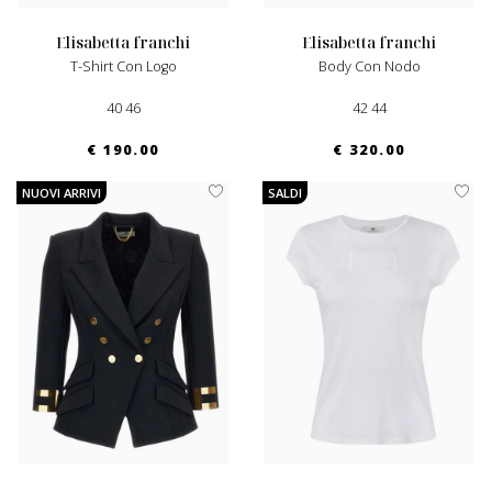
elisabetta franchi
elisabetta franchi
T-Shirt Con Logo
Body Con Nodo
40 46
42 44
€ 190.00
€ 320.00
NUOVI ARRIVI
SALDI