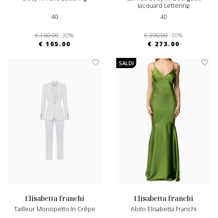
Jacquard Lettering
40
40
€ 150.00
-30%
€ 390.00
-30%
€ 105.00
€ 273.00
SALDI
elisabetta franchi
elisabetta franchi
Tailleur Monopetto In Crêpe
Abito Elisabetta Franchi