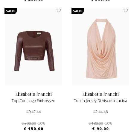
SALDI
SALDI
elisabetta franchi
elisabetta franchi
Top Con Logo Embossed
Top In Jersey Di Viscosa Lucida
40 42 44
42 44 46
€ 300.00
-50%
€ 180.00
-50%
€ 150.00
€ 90.00