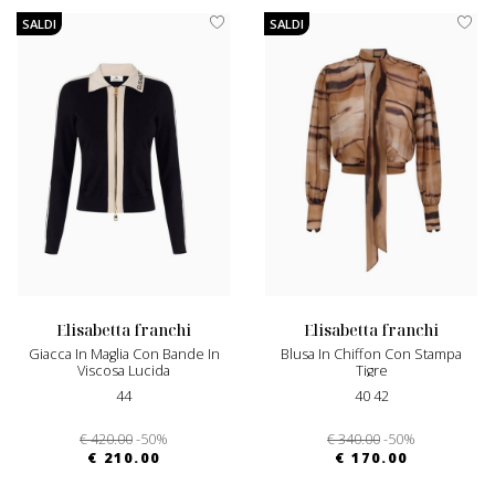
SALDI
SALDI
elisabetta franchi
elisabetta franchi
Giacca In Maglia Con Bande In
Blusa In Chiffon Con Stampa
Viscosa Lucida
Tigre
44
40 42
€ 420.00
-50%
€ 340.00
-50%
€ 210.00
€ 170.00