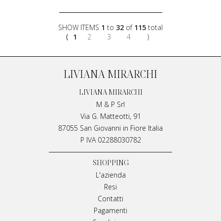
SHOW ITEMS
1
to
32
of
115
total
⟨
1
2
3
4
⟩
LIVIANA MIRARCHI
LIVIANA MIRARCHI
M & P Srl
Via G. Matteotti, 91
87055 San Giovanni in Fiore Italia
P IVA 02288030782
SHOPPING
L'azienda
Resi
Contatti
Pagamenti