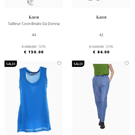
kaos
kaos
Tailleur Coordinato Da Donna
44
42
€ 300.00
-50%
€ 120.00
-30%
€ 150.00
€ 84.00
SALDI
SALDI