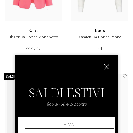
kaos
kaos
Blazer Da Donna Monopetto
Camicia Da Donna Panna
44 46 48
44
€ 210.00
-30%
€ 180.00
-30%
€ 147.00
€ 126.00
SALDI
SALDI
SALDI ESTIVI
fino al -50% di sconto