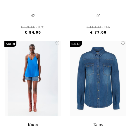
42
40
€ 120.00
-30%
€ 110.00
-30%
€ 84.00
€ 77.00
SALDI
SALDI
kaos
kaos