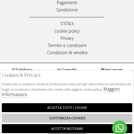
Pagamenti
Spedizione
EXTRA
cookie policy
Privacy
Termini e condizioni
Condizioni di vendita
Telefono:
Contatti:
Instagram
Cookies & Privacy
0984970429
info@meplivianamirarchi.it
Questo sito si avvale di cookie di profilazione utilizzati per ads/contenuti personalizzati.
Maggiori
Facebook
Scegli se accettare o disattivare tali cookie nella pagina cookie policy.
Informazioni
Rivenditori autorizzati di tutti i brand.
ACCETTA TUTTI I COOKIE
Prodotti 100% originali
CUSTOMIZZA COOKIES
ACCETTA NECESSARI