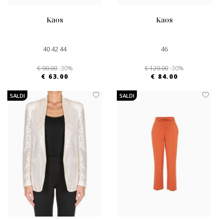
kaos
kaos
40 42 44
46
€ 90.00
-30%
€ 120.00
-30%
€ 63.00
€ 84.00
SALDI
SALDI