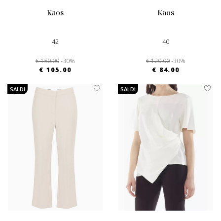
kaos
kaos
42
40
€ 150.00
-30%
€ 120.00
-30%
€ 105.00
€ 84.00
SALDI
SALDI