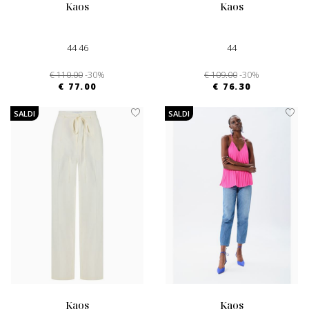
kaos
kaos
44 46
44
€ 110.00
-30%
€ 109.00
-30%
€ 77.00
€ 76.30
SALDI
SALDI
kaos
kaos