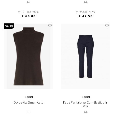
42
44
€ 120.00
-50%
€ 95.00
-50%
€ 60.00
€ 47.50
SALDI
kaos
kaos
Dolcevita Smanicato
Kaos Pantalone Con Elastico In
Vita
S
44