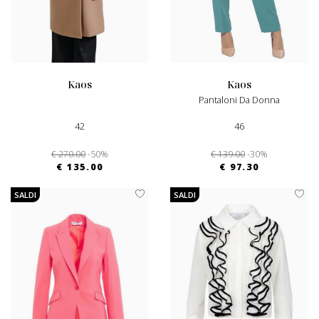
kaos
kaos
Pantaloni Da Donna
42
46
€ 270.00
-50%
€ 139.00
-30%
€ 135.00
€ 97.30
SALDI
SALDI