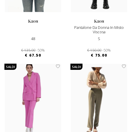
kaos
kaos
Pantalone Da Donna In Misto
Viscosa
48
S
€ 135.00
-50%
€ 150.00
-50%
€ 67.50
€ 75.00
SALDI
SALDI