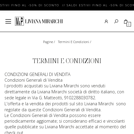
STIVI FINO AL -50% DI SCONTO // SALDI ESTIVI FINO AL -50% DI SCO
0
Pagine
/
Termini E Condizioni
/
TERMINI E CONDIZIONI
CONDIZIONI GENERALI DI VENDITA
Condizioni Generali di Vendita
I prodotti acquistati su
Liviana Mirarchi
sono venduti
direttamente da
Liviana Mirarchi
società di diritto italiano, con
sede legale in
Via G. Matteotti, 91
02288030782.
L'offerta e la vendita dei prodotti sul sito
Liviana Mirarchi
sono
regolate da queste Condizioni Generali di Vendita.
Le Condizioni Generali di Vendita possono essere
periodicamente aggiornate; si considerano efficaci e vincolanti
quelle pubblicate su
Liviana Mirarchi
accettate al momento del
check out.