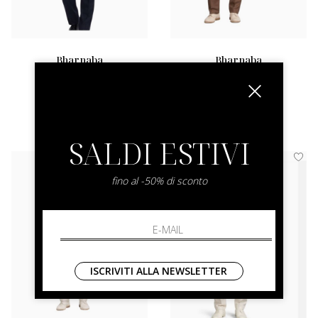
bharnaba
bharnaba
Tevere Raso
Abito Arno
52 54
50 52 56
€ 450.00
€ 380.00
SALDI ESTIVI
fino al -50% di sconto
ISCRIVITI ALLA NEWSLETTER