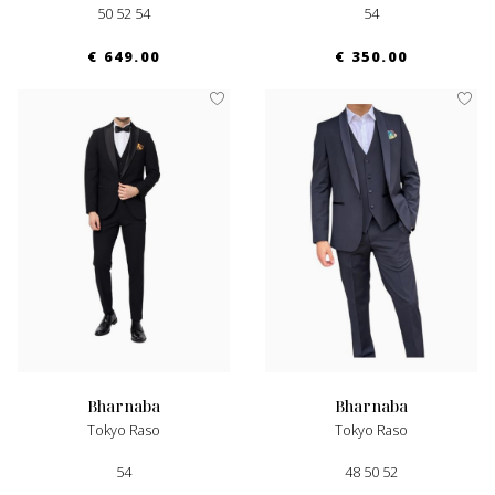
50 52 54
54
€ 649.00
€ 350.00
bharnaba
bharnaba
Tokyo Raso
Tokyo Raso
54
48 50 52