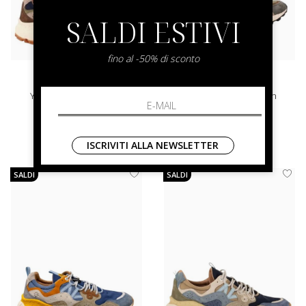
SALDI ESTIVI
fino al -50% di sconto
flower mountain
flower mountain
Yamano 3 Suede/nylon
Yamano 3 Suede/nylon
40 41 42 43 44 45
40 41 42 43 45
ISCRIVITI ALLA NEWSLETTER
€ 229.00
€ 229.00
SALDI
SALDI