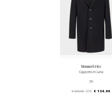
manuel ritz
Cappotto In Lana
50
€ 335.00
-60%
€ 134.00