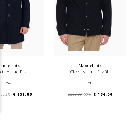
manuel ritz
manuel ritz
otto Manuel Ritz
Giacca Mantuel Ritz Blu
54
50
-60.2%
€ 151.00
€ 335.00
-60%
€ 134.00