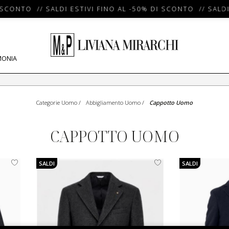
SCONTO // SALDI ESTIVI FINO AL -50% DI SCONTO // SALDI 
MONIA
Categorie Uomo
/
Abbigliamento Uomo
/
Cappotto Uomo
CAPPOTTO UOMO
SALDI
SALDI