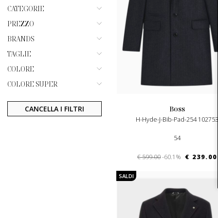
CATEGORIE
PREZZO
BRANDS
TAGLIE
COLORE
COLORE SUPER
CANCELLA I FILTRI
boss
H-Hyde-J-Bib-Pad-254 10275
54
€ 599.00
-60.1%
€ 239.00
SALDI