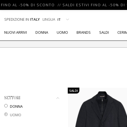
FINO AL -50% DI SCONTO // SALDI ESTIVI FINO AL -50% DI 
SPEDIZIONE IN
ITALY
LINGUA
NUOVI ARRIVI
DONNA
UOMO
BRANDS
SALDI
CERI
SALDI
SETTORI
DONNA
UOMO