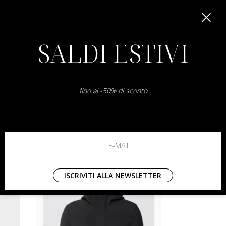
SALDI ESTIVI
fino al -50% di sconto
manuel ritz
3
Cappotto In Lana
Capp
50 54
€ 350.00
-60%
€ 140.00
€ 379.00
ISCRIVITI ALLA NEWSLETTER
SALDI