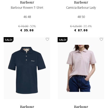
barbour
barbour
Barbour Rowen T-Shirt
Camicia Barbour Lady
46 48
48 50
€ 70.00
-50%
€ 125.00
-30.4%
€ 35.00
€ 87.00
SALDI
SALDI
barbour
barbour