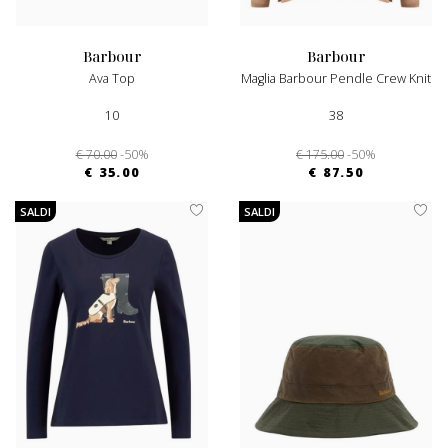
barbour
barbour
Ava Top
Maglia Barbour Pendle Crew Knit
10
38
€ 70.00
-50%
€ 175.00
-50%
€ 35.00
€ 87.50
SALDI
SALDI