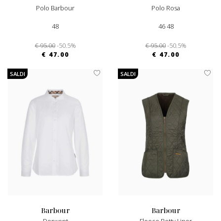
Polo Barbour
Polo Rosa
48
46 48
€ 95.00
-50.5%
€ 95.00
-50.5%
€ 47.00
€ 47.00
SALDI
SALDI
barbour
barbour