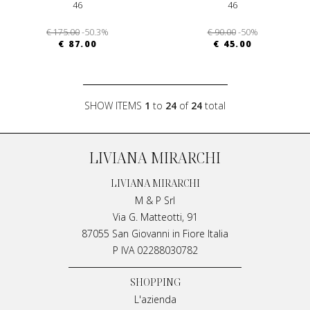
46
46
€ 175.00
-50.3%
€ 90.00
-50%
€ 87.00
€ 45.00
SHOW ITEMS
1
to
24
of
24
total
LIVIANA MIRARCHI
LIVIANA MIRARCHI
M & P Srl
Via G. Matteotti, 91
87055 San Giovanni in Fiore Italia
P IVA 02288030782
SHOPPING
L'azienda