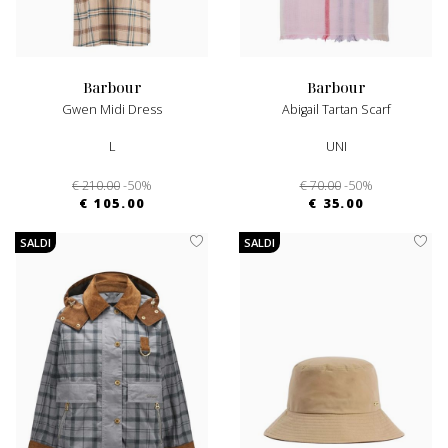
barbour
barbour
Gwen Midi Dress
Abigail Tartan Scarf
L
UNI
€ 210.00
-50%
€ 70.00
-50%
€ 105.00
€ 35.00
SALDI
SALDI