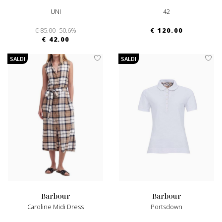
UNI
42
€ 85.00
-50.6%
€ 120.00
€ 42.00
SALDI
SALDI
barbour
barbour
Caroline Midi Dress
Portsdown