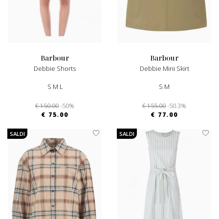
barbour
barbour
Debbie Shorts
Debbie Mini Skirt
S M L
S M
€ 150.00
-50%
€ 155.00
-50.3%
€ 75.00
€ 77.00
SALDI
SALDI