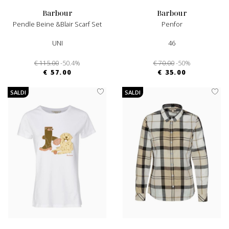
barbour
barbour
Pendle Beine &blair Scarf Set
Penfor
UNI
46
€ 115.00
-50.4%
€ 70.00
-50%
€ 57.00
€ 35.00
SALDI
SALDI