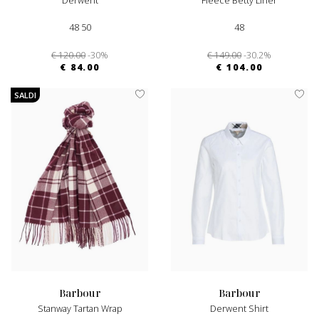
Derwent
Fleece Betty Liner
48 50
48
€ 120.00
-30%
€ 149.00
-30.2%
€ 84.00
€ 104.00
SALDI
barbour
barbour
Stanway Tartan Wrap
Derwent Shirt