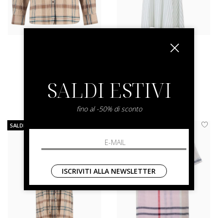
barbour
barbour
Rowane Shirt
Inez Mini Dress
S M L
14
SALDI ESTIVI
€ 155.00
-30.3%
€ 195.00
-50.3%
€ 108.00
€ 97.00
fino al -50% di sconto
SALDI
SALDI
ISCRIVITI ALLA NEWSLETTER