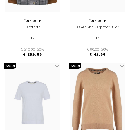
barbour
barbour
Carnforth
Asker Showerproof Buck
12
M
€ 510.00
-50%
€ 90.00
-50%
€ 255.00
€ 45.00
SALDI
SALDI