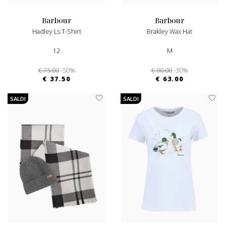
barbour
barbour
Hadley Ls T-Shirt
Brakley Wax Hat
12
M
€ 75.00
-50%
€ 90.00
-30%
€ 37.50
€ 63.00
SALDI
SALDI