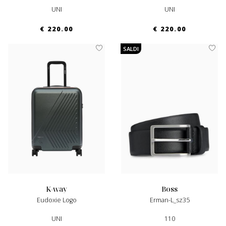
UNI
UNI
€ 220.00
€ 220.00
SALDI
k-way
boss
Eudoxie Logo
Erman-L_sz35
UNI
110