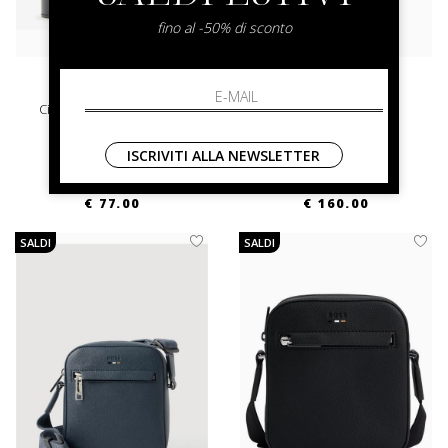
fino al -50% di sconto
emporio armani
emporio armani
Cintura Da Uomo In Pelle
Zaino Nero
UNI
UNI
ISCRIVITI ALLA NEWSLETTER
€ 110.00
-30%
€ 320.00
-50%
€ 77.00
€ 160.00
SALDI
SALDI