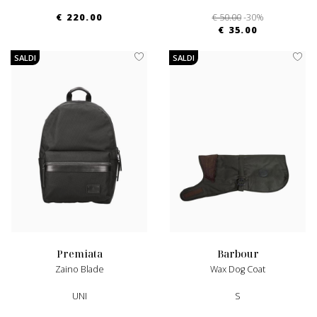
€ 220.00
€ 50.00
-30%
€ 35.00
SALDI
SALDI
premiata
barbour
Zaino Blade
Wax Dog Coat
UNI
S