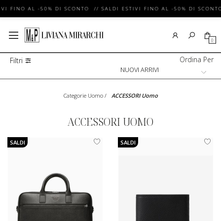
VI FINO AL -50% DI SCONTO // SALDI ESTIVI FINO AL -50% DI SCONTO
0
Ordina Per
Filtri
Categorie Uomo
/
ACCESSORI Uomo
ACCESSORI UOMO
SALDI
SALDI