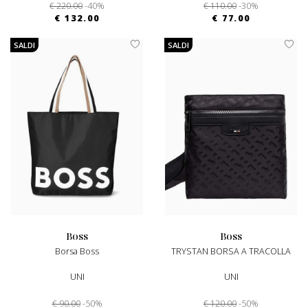
€ 220.00
-40%
€ 110.00
-30%
€ 132.00
€ 77.00
SALDI
SALDI
boss
boss
Borsa Boss
TRYSTAN BORSA A TRACOLLA
UNI
UNI
€ 90.00
-50%
€ 120.00
-50%