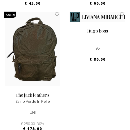
€ 45.00
€ 60.00
SALDI
hugo boss
95
€ 80.00
the jack leathers
Zaino Verde In Pelle
UNI
€ 250.00
-30%
€ 175.00