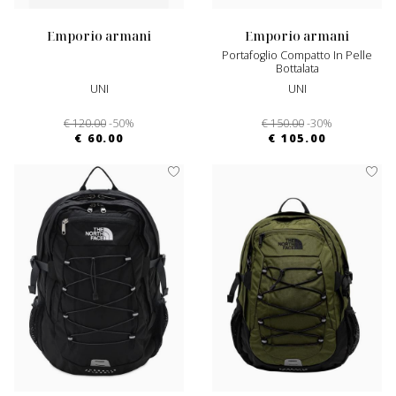
emporio armani
emporio armani
Portafoglio Compatto In Pelle
Bottalata
UNI
UNI
€ 120.00
-50%
€ 150.00
-30%
€ 60.00
€ 105.00