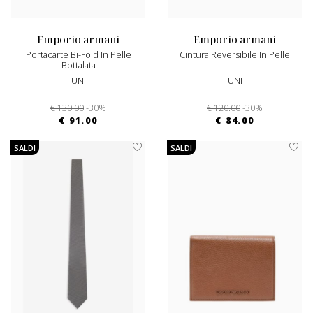
emporio armani
emporio armani
Portacarte Bi-Fold In Pelle
Cintura Reversibile In Pelle
Bottalata
UNI
UNI
€ 130.00
-30%
€ 120.00
-30%
€ 91.00
€ 84.00
SALDI
SALDI