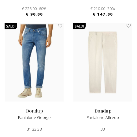
€ 225.00
-60%
€ 210.00
-30%
€ 90.00
€ 147.00
SALDI
SALDI
dondup
dondup
Pantalone George
Pantalone Alfredo
31 33 38
33