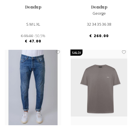
dondup
dondup
George
S M L XL
32 34 35 36 38
€ 95.00
-50.5%
€ 260.00
€ 47.00
SALDI