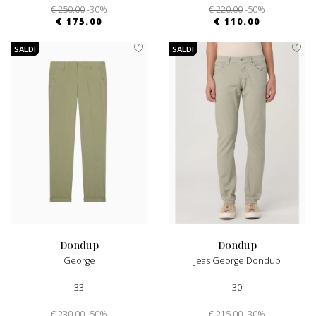
€ 250.00
-30%
€ 220.00
-50%
€ 175.00
€ 110.00
SALDI
SALDI
dondup
dondup
George
Jeas George Dondup
33
30
€ 230.00
-50%
€ 215.00
-30%