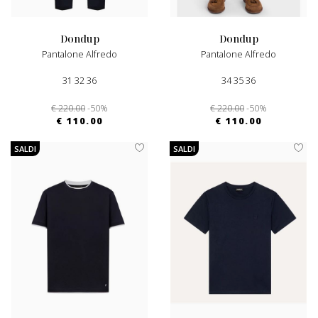
dondup
dondup
Pantalone Alfredo
Pantalone Alfredo
31 32 36
34 35 36
€ 220.00
-50%
€ 220.00
-50%
€ 110.00
€ 110.00
SALDI
SALDI