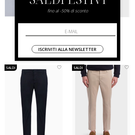
fino al -50% di sconto
dondup
dondup
George
George
32 34 35 36 38
32 33 34 35 36
ISCRIVITI ALLA NEWSLETTER
€ 230.00
€ 250.00
SALDI
SALDI