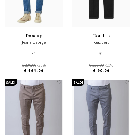
dondup
dondup
Jeans George
Gaubert
31
31
€ 230.00
-30%
€ 225.00
-60%
€ 161.00
€ 90.00
SALDI
SALDI