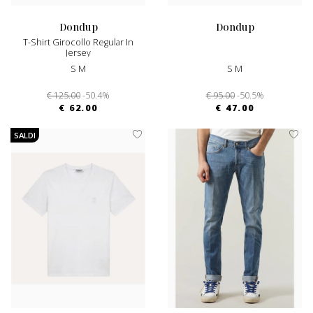
dondup
dondup
T-Shirt Girocollo Regular In
Jersey
S M
S M
€ 125.00
-50.4%
€ 95.00
-50.5%
€ 62.00
€ 47.00
SALDI