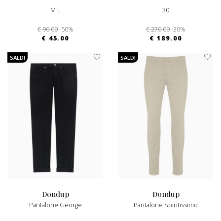
M L
30
€ 90.00
-50%
€ 270.00
-30%
€ 45.00
€ 189.00
SALDI
SALDI
dondup
dondup
Pantalone George
Pantalone Spiritissimo