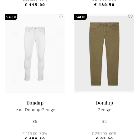
€ 115.00
€ 150.50
SALDI
SALDI
dondup
dondup
Jeans Dondup George
George
36
35
€ 215.00
-30%
€ 230.00
-60%
€ 150.50
€ 92.00