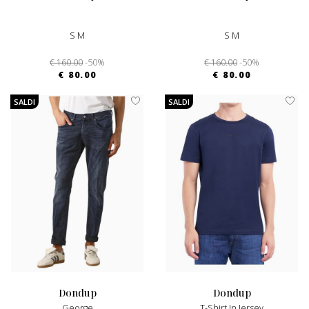
S M
S M
€ 160.00
-50%
€ 160.00
-50%
€ 80.00
€ 80.00
SALDI
SALDI
dondup
dondup
George
T-Shirt In Jersey