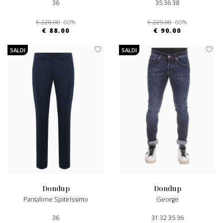
36
35 36 38
€ 220.00
-60%
€ 225.00
-60%
€ 88.00
€ 90.00
SALDI
SALDI
dondup
dondup
Pantalone Spitirissimo
George
36
31 32 35 36