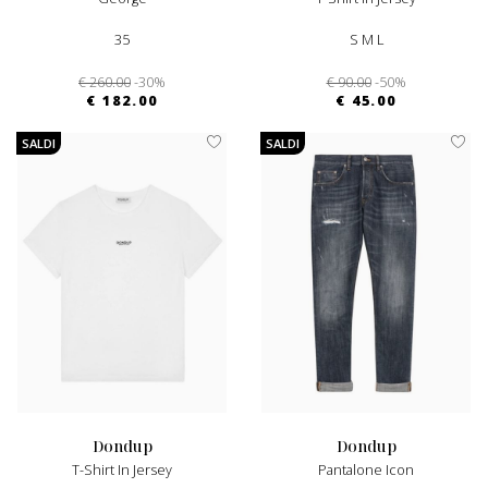
35
S M L
€ 260.00
-30%
€ 90.00
-50%
€ 182.00
€ 45.00
SALDI
SALDI
dondup
dondup
T-Shirt In Jersey
Pantalone Icon