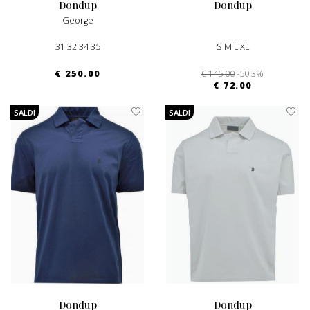
dondup
dondup
George
31 32 34 35
S M L XL
€ 250.00
€ 145.00
-50.3%
€ 72.00
SALDI
SALDI
dondup
dondup