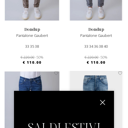
dondup
dondup
Pantalone Gaubert
Pantalone Gaubert
33 35 38
33 34 36 38 40
€ 220.00
-50%
€ 220.00
-50%
€ 110.00
€ 110.00
SALDI ESTIVI