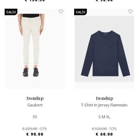
SALDI
SALDI
dondup
dondup
Gaubert
T-Shirt In Jersey Fiammato
35
S M XL
€ 225.00
-60%
€ 120.00
-50%
€ 90.00
€ 60.00