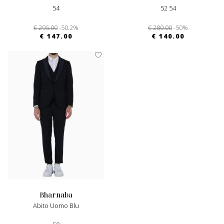
54
52 54
€ 295.00
-50.2%
€ 280.00
-50%
€ 147.00
€ 140.00
bharnaba
Abito Uomo Blu