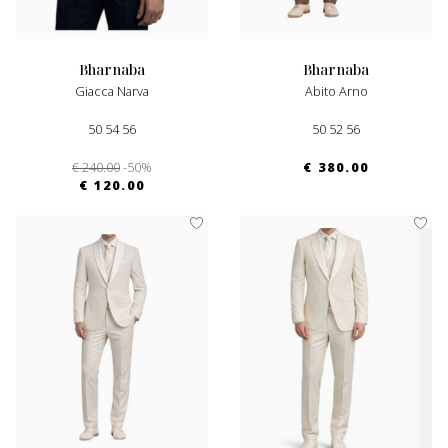
bharnaba
bharnaba
Giacca Narva
Abito Arno
50 54 56
50 52 56
€ 240.00
-50%
€ 380.00
€ 120.00