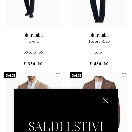
bharnaba
bharnaba
Tevere
Tevere Raso
50 52 54 56
52 54
€ 350.00
€ 450.00
SALDI
SALDI
SALDI ESTIVI