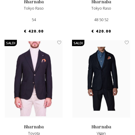
bharnaba
bharnaba
Tokyo Raso
Tokyo Raso
54
48 50 52
€ 420.00
€ 420.00
SALDI
SALDI
bharnaba
bharnaba
Toyota
Vigan