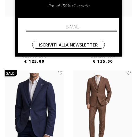
fino al -50% di sconto
bharnaba
bharnaba
Giacca Como
Mondego Old
52 54
54 56
ISCRIVITI ALLA NEWSLETTER
€ 250.00
-50%
€ 270.00
-50%
€ 125.00
€ 135.00
SALDI