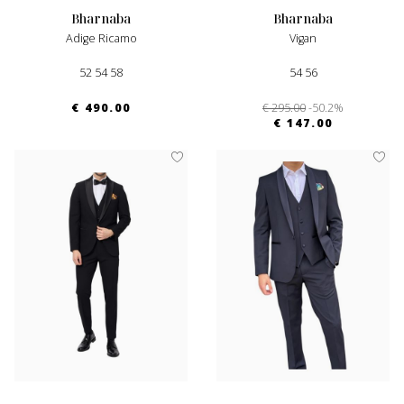
bharnaba
bharnaba
Adige Ricamo
Vigan
52 54 58
54 56
€ 490.00
€ 295.00
-50.2%
€ 147.00