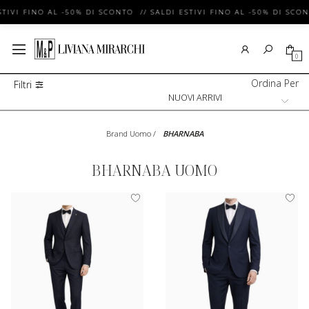
TIVI FINO AL -50% DI SCONTO // SALDI ESTIVI FINO AL -50% DI SCONT
0
Ordina Per
Filtri
Brand Uomo
/
BHARNABA
BHARNABA UOMO