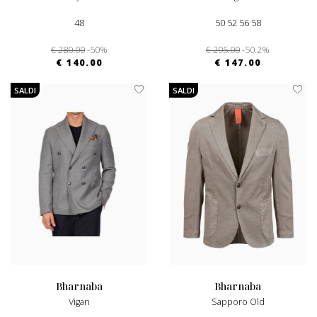
48
50 52 56 58
€ 280.00
-50%
€ 295.00
-50.2%
€ 140.00
€ 147.00
SALDI
SALDI
bharnaba
bharnaba
Vigan
Sapporo Old