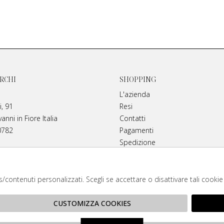
RCHI
SHOPPING
L'azienda
i, 91
Resi
nni in Fiore Italia
Contatti
0782
Pagamenti
Spedizione
Instagram
anamirarchi.it
ds/contenuti personalizzati. Scegli se accettare o disattivare tali cooki
itori autorizzati di tutti i brand. Prodotti 100% or
CUSTOMIZZA COOKIES