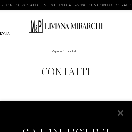
 SCONTO // SALDI ESTIVI FINO AL -50% DI SCONTO // SALDI
MONIA
Pagine
/
Contatti
/
CONTATTI
, 91 87055 San Giovanni in Fiore