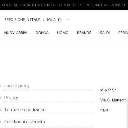
 FINO AL -50% DI SCONTO // SALDI ESTIVI FINO AL -50% DI
SPEDIZIONE IN
ITALY
LINGUA
NUOVI ARRIVI
DONNA
UOMO
BRANDS
SALDI
CERI
cookie policy
M & P Srl
Privacy
Via G. Matteotti
Termini e condizioni
Italia
Condizioni di vendita