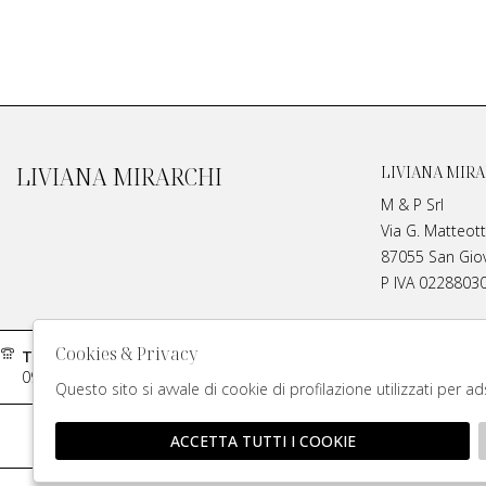
LIVIANA MIRARCHI
LIVIANA MIRA
M & P Srl
Via G. Matteott
87055 San Giova
P IVA 0228803
Cookies & Privacy
Telefono:
Contatti:
0984970429
info@meplivi
Questo sito si avvale di cookie di profilazione utilizzati per a
Rivend
ACCETTA TUTTI I COOKIE
🍪