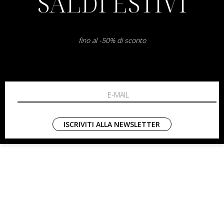
SALDI ESTIVI
0782
ter@shop.livianamirarchi.com,mepwebstore@gmail.com
4970429
fino al -50% di sconto
ISCRIVITI ALLA NEWSLETTER