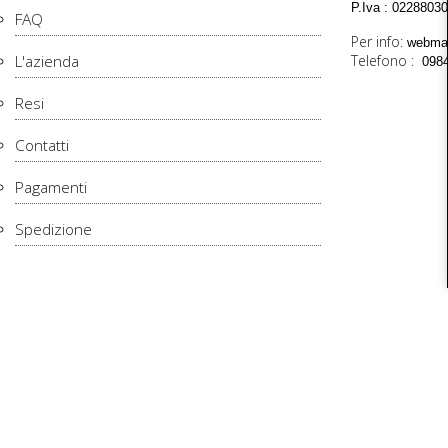
P.Iva : 0228803
FAQ
Per info:
webmas
L'azienda
Telefono :
098
Resi
Contatti
Pagamenti
Spedizione