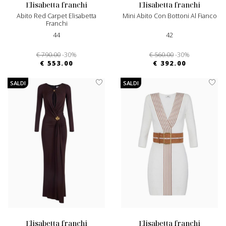
elisabetta franchi
elisabetta franchi
Abito Red Carpet Elisabetta
Mini Abito Con Bottoni Al Fianco
Franchi
44
42
€ 790.00
-30%
€ 560.00
-30%
€ 553.00
€ 392.00
SALDI
SALDI
elisabetta franchi
elisabetta franchi