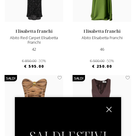
elisabetta franchi
elisabetta franchi
Abito Red Carpet Elisabetta
Abito Elisabetta Franchi
Franchi
42
46
€ 850.00
-30%
€ 500.00
-50%
€ 595.00
€ 250.00
SALDI
SALDI
SALDI ESTIVI