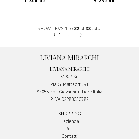
€ 308.00
€ 230.00
SHOW ITEMS
1
to
32
of
38
total
⟨
1
2
⟩
LIVIANA MIRARCHI
LIVIANA MIRARCHI
M & P Srl
Via G. Matteotti, 91
87055 San Giovanni in Fiore Italia
P IVA 02288030782
SHOPPING
L'azienda
Resi
Contatti