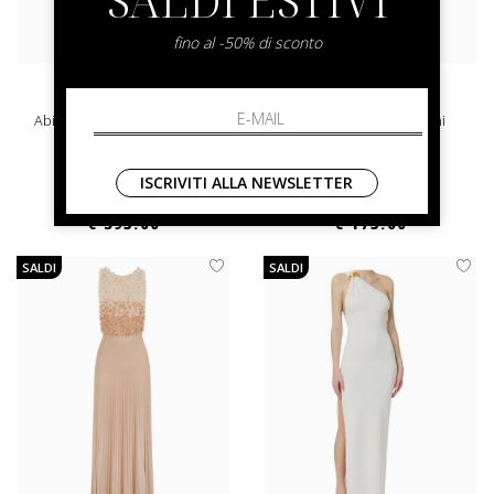
fino al -50% di sconto
elisabetta franchi
elisabetta franchi
Abito Elisabetta Franchi Midi
Abito Elisabetta Franchi
40 42 44
44 46 48
ISCRIVITI ALLA NEWSLETTER
€ 790.00
-50%
€ 350.00
-50%
€ 395.00
€ 175.00
SALDI
SALDI