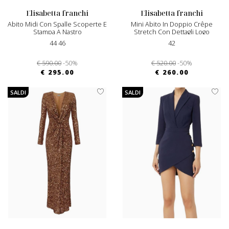
elisabetta franchi
elisabetta franchi
Abito Midi Con Spalle Scoperte E
Mini Abito In Doppio Crêpe
Stampa A Nastro
Stretch Con Dettagli Logo
44 46
42
€ 590.00
-50%
€ 520.00
-50%
€ 295.00
€ 260.00
SALDI
SALDI