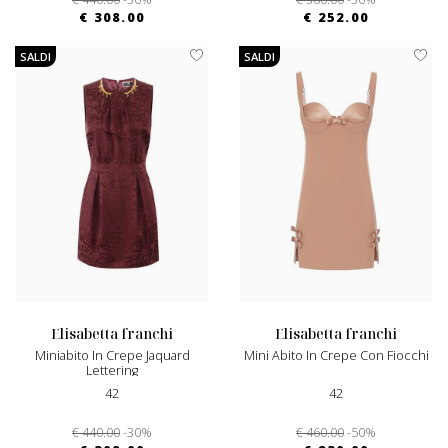
€ 308.00
€ 252.00
SALDI
SALDI
elisabetta franchi
elisabetta franchi
Miniabito In Crepe Jaquard
Mini Abito In Crepe Con Fiocchi
Lettering
42
42
€ 440.00
-30%
€ 460.00
-50%