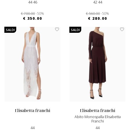
44 46
42 44
€ 700.00
-50%
€ 560.00
-50%
€ 350.00
€ 280.00
SALDI
SALDI
elisabetta franchi
elisabetta franchi
Abito Monospalla Elisabetta
Franchi
44
44