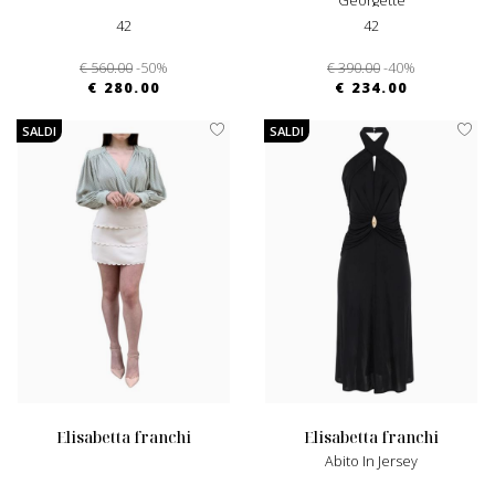
Georgette
42
42
€ 560.00
-50%
€ 390.00
-40%
€ 280.00
€ 234.00
SALDI
SALDI
elisabetta franchi
elisabetta franchi
Abito In Jersey