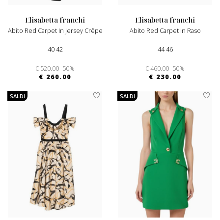
elisabetta franchi
elisabetta franchi
Abito Red Carpet In Jersey Crêpe
Abito Red Carpet In Raso
40 42
44 46
€ 520.00
-50%
€ 460.00
-50%
€ 260.00
€ 230.00
SALDI
SALDI