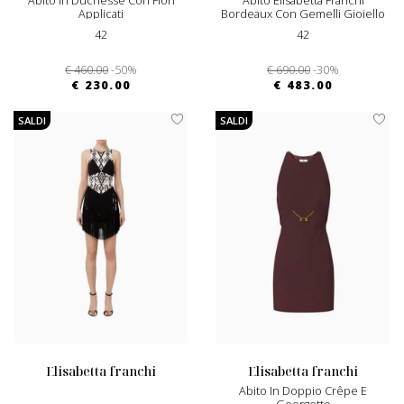
Abito In Duchesse Con Fiori
Abito Elisabetta Franchi
Applicati
Bordeaux Con Gemelli Gioiello
42
42
€ 460.00
-50%
€ 690.00
-30%
€ 230.00
€ 483.00
SALDI
SALDI
elisabetta franchi
elisabetta franchi
Abito In Doppio Crêpe E