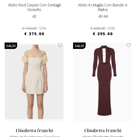
Abito Red Carpet Con Dettagli
Abito In Maglia Con Bande A
Gioiello
Righe
42
40 44
€ 750.00
-50%
€ 590.00
-50%
€ 375.00
€ 295.00
SALDI
SALDI
elisabetta franchi
elisabetta franchi