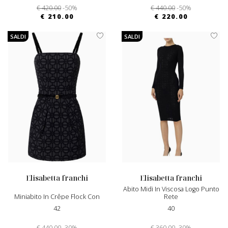
€ 420.00
-50%
€ 440.00
-50%
€ 210.00
€ 220.00
SALDI
SALDI
elisabetta franchi
elisabetta franchi
Abito Midi In Viscosa Logo Punto
Miniabito In Crêpe Flock Con
Rete
Cintura
42
40
€ 440.00
-30%
€ 360.00
-30%