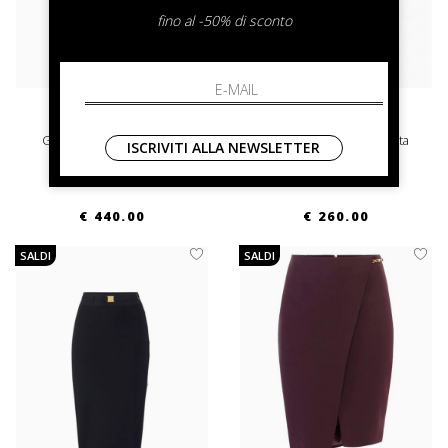
fino al -50% di sconto
elisabetta franchi
elisabetta franchi
Gonna In Maglia Con Zip
Gonna Midi Drappeggiata
ISCRIVITI ALLA NEWSLETTER
Elisabetta Franchi
40 42
42 44
€ 440.00
€ 260.00
SALDI
SALDI