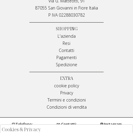
Via G. Matteotti, 91
87055 San Giovanni in Fiore Italia
P IVA 02288030782
SHOPPING
L'azienda
Resi
Contatti
Pagamenti
Spedizione
EXTRA
cookie policy
Privacy
Termini e condizioni
Condizioni di vendita
Telefono:
Contatti:
Instagram
Cookies & Privacy
0984970429
info@meplivianamirarchi.it