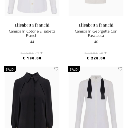
elisabetta franchi
elisabetta franchi
Camicia In Cotone Elisabetta
Camicia In Georgette Con
Franchi
Fusciacca
44
40
€ 360.00
-50%
€ 380.00
-40%
€ 180.00
€ 228.00
SALDI
SALDI