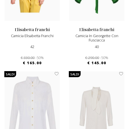
elisabetta franchi
elisabetta franchi
Camicia Elisabetta Franchi
Camicia In Georgette Con
Fusciacca
42
40
€ 330.00
-50%
€ 290.00
-50%
€ 165.00
€ 145.00
SALDI
SALDI