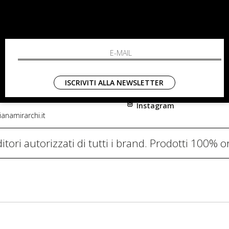
RCHI
SHOPPING
L'azienda
i, 91
Resi
nni in Fiore Italia
Contatti
0782
Pagamenti
ISCRIVITI ALLA NEWSLETTER
Spedizione
Instagram
anamirarchi.it
itori autorizzati di tutti i brand. Prodotti 100% or