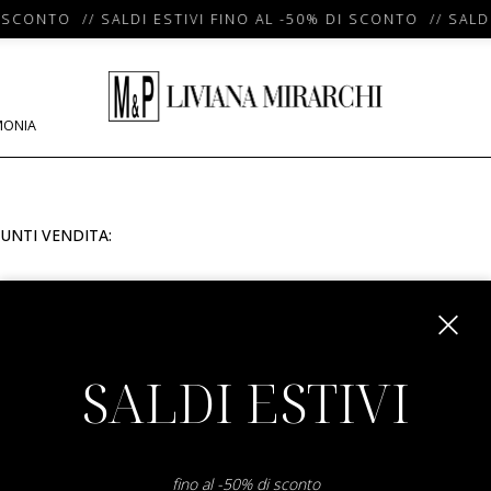
 SCONTO // SALDI ESTIVI FINO AL -50% DI SCONTO // SALDI
MONIA
UNTI VENDITA:
m
SALDI ESTIVI
fino al -50% di sconto