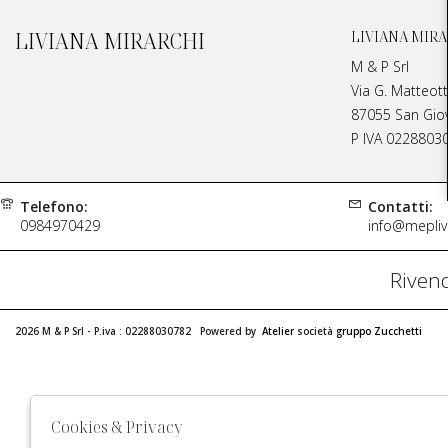
LIVIANA MIRARCHI
LIVIANA MIRA
M & P Srl
Via G. Matteott
87055 San Giova
P IVA 0228803
Telefono:
Contatti:
0984970429
info@meplivi
Rivend
2026 M & P Srl - P.iva : 02288030782 Powered by
Atelier
società
gruppo Zucchetti
Cookies & Privacy