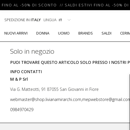
 FINO AL -50% DI SCONTO // SALDI ESTIVI FINO AL -50% DI
SPEDIZIONE IN
ITALY
LINGUA
NUOVI ARRIVI
DONNA
UOMO
BRANDS
SALDI
CERI
Solo in negozio
PUOI TROVARE QUESTO ARTICOLO SOLO PRESSO I NOSTRI P
INFO CONTATTI
M & P Srl
Via G. Matteotti, 91 87055 San Giovanni in Fiore
webmaster@shop.livianamirarchi.com,mepwebstore@gmail.co
0984970429