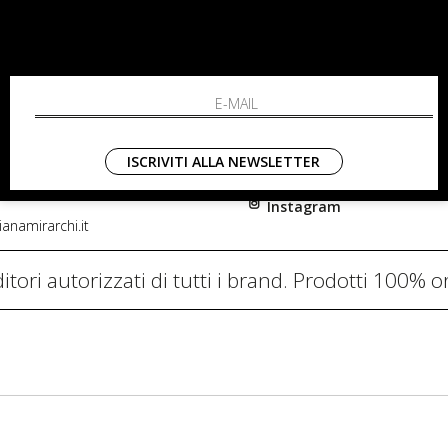
RCHI
SHOPPING
L'azienda
i, 91
Resi
nni in Fiore Italia
Contatti
0782
Pagamenti
ISCRIVITI ALLA NEWSLETTER
Spedizione
Instagram
anamirarchi.it
itori autorizzati di tutti i brand. Prodotti 100% or