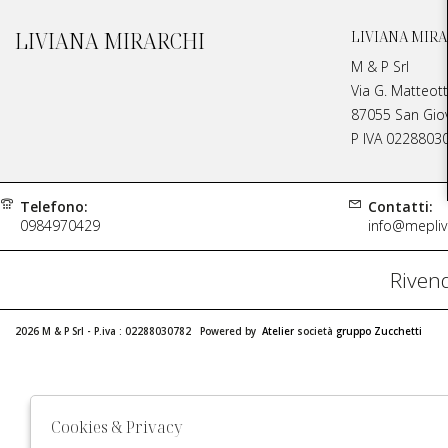
LIVIANA MIRARCHI
LIVIANA MIRA
M & P Srl
Via G. Matteott
87055 San Giova
P IVA 0228803
Telefono:
Contatti:
0984970429
info@meplivi
Rivend
2026 M & P Srl - P.iva : 02288030782 Powered by
Atelier
società
gruppo Zucchetti
Cookies & Privacy