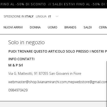
 FINO AL -50% DI SCONTO // SALDI ESTIVI FINO AL -50% DI
SPEDIZIONE IN
ITALY
LINGUA
NUOVI ARRIVI
DONNA
UOMO
BRANDS
SALDI
CERI
Solo in negozio
PUOI TROVARE QUESTO ARTICOLO SOLO PRESSO I NOSTRI P
INFO CONTATTI
M & P Srl
Via G. Matteotti, 91 87055 San Giovanni in Fiore
webmaster@shop.livianamirarchi.com,mepwebstore@gmail.co
0984970429