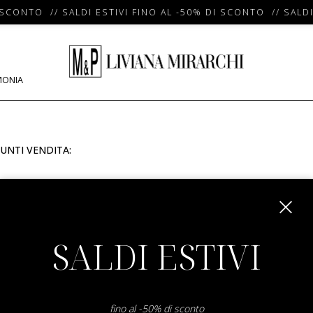
 SCONTO // SALDI ESTIVI FINO AL -50% DI SCONTO // SALDI
MONIA
UNTI VENDITA:
m
SALDI ESTIVI
fino al -50% di sconto