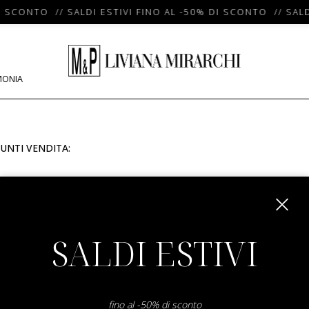
I SCONTO // SALDI ESTIVI FINO AL -50% DI SCONTO // SALD
MONIA
UNTI VENDITA:
m
SALDI ESTIVI
fino al -50% di sconto