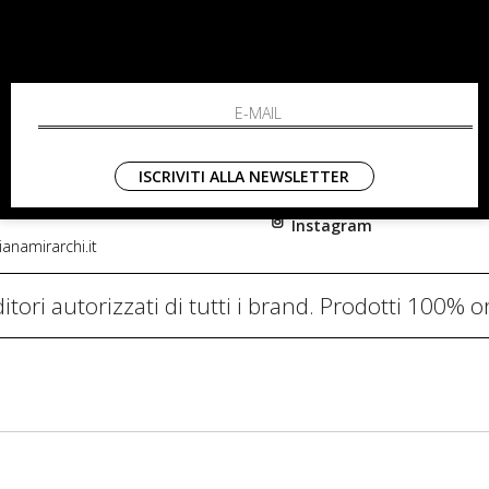
RCHI
SHOPPING
L'azienda
i, 91
Resi
nni in Fiore Italia
Contatti
0782
Pagamenti
ISCRIVITI ALLA NEWSLETTER
Spedizione
Instagram
anamirarchi.it
itori autorizzati di tutti i brand. Prodotti 100% or