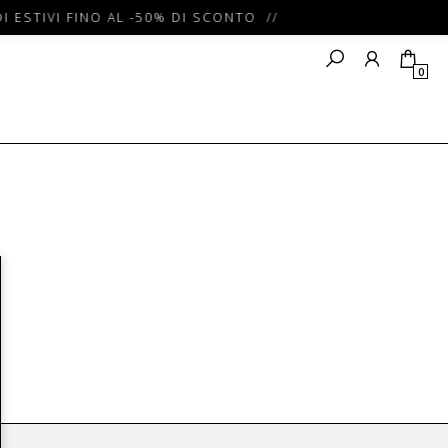
I ESTIVI FINO AL -50% DI SCONTO //
0