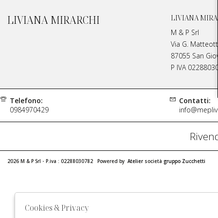
LIVIANA MIRARCHI
LIVIANA MIRA
M & P Srl
Via G. Matteott
87055 San Giova
P IVA 0228803
Telefono:
Contatti:
0984970429
info@meplivi
Rivend
2026 M & P Srl - P.iva : 02288030782 Powered by
Atelier
società
gruppo Zucchetti
Cookies & Privacy