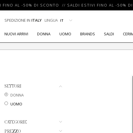
I FINO AL -50% DI SCONTO // SALDI ESTIVI FINO AL -50% D
SPEDIZIONE IN
ITALY
LINGUA
NUOVI ARRIVI
DONNA
UOMO
BRANDS
SALDI
CERI
SETTORI
DONNA
UOMO
CATEGORIE
PREZZO