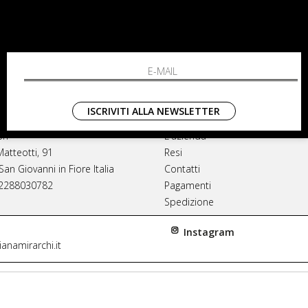
ISCRIVITI ALLA NEWSLETTER
NA MIRARCHI
SHOPPING
rl
L'azienda
Matteotti, 91
Resi
an Giovanni in Fiore Italia
Contatti
02288030782
Pagamenti
Spedizione
Instagram
anamirarchi.it
itori autorizzati di tutti i brand. Prodotti 100% or