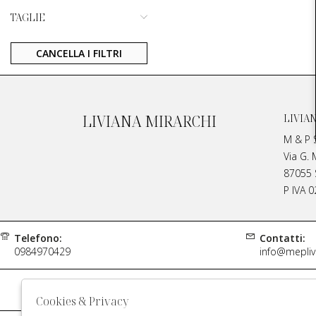
TAGLIE
CANCELLA I FILTRI
LIVIANA MIRARCHI
LIVIA
M & P S
Via G. 
87055 S
P IVA 
Telefono:
Contatti:
0984970429
info@meplivi
Rivend
Cookies & Privacy