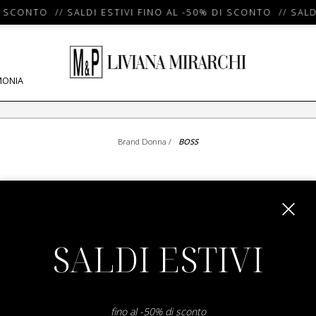
I SCONTO // SALDI ESTIVI FINO AL -50% DI SCONTO // SALD
MONIA
Brand Donna
/
BOSS
SHOW ITEMS
1
to
0
of
0
total
SALDI ESTIVI
fino al -50% di sconto