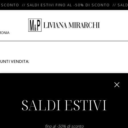
I SCONTO // SALDI ESTIVI FINO AL -50% DI SCONTO // SALD
MONIA
UNTI VENDITA:
m
SALDI ESTIVI
fino al -50% di sconto