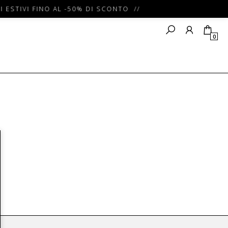
I ESTIVI FINO AL -50% DI SCONTO //
0