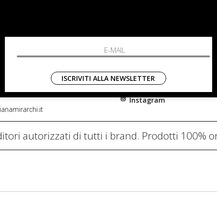
RCHI
SHOPPING
L'azienda
i, 91
Resi
nni in Fiore Italia
Contatti
0782
Pagamenti
ISCRIVITI ALLA NEWSLETTER
Spedizione
Instagram
anamirarchi.it
itori autorizzati di tutti i brand. Prodotti 100% or