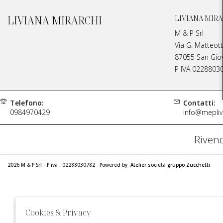
LIVIANA MIRARCHI
LIVIANA MIRA
M & P Srl
Via G. Matteott
87055 San Giova
P IVA 0228803
Telefono:
Contatti:
0984970429
info@meplivi
Rivend
2026 M & P Srl - P.iva : 02288030782 Powered by
Atelier
società
gruppo Zucchetti
Cookies & Privacy