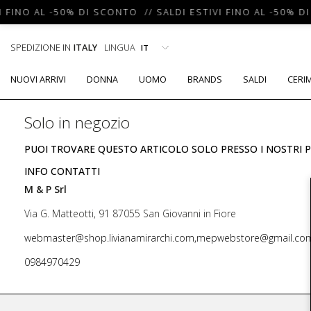
I FINO AL -50% DI SCONTO // SALDI ESTIVI FINO AL -50% D
SPEDIZIONE IN
ITALY
LINGUA
NUOVI ARRIVI
DONNA
UOMO
BRANDS
SALDI
CERI
Solo in negozio
PUOI TROVARE QUESTO ARTICOLO SOLO PRESSO I NOSTRI P
INFO CONTATTI
M & P Srl
Via G. Matteotti, 91 87055 San Giovanni in Fiore
webmaster@shop.livianamirarchi.com,mepwebstore@gmail.co
0984970429