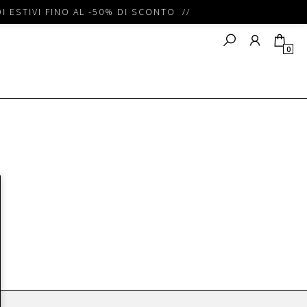
I ESTIVI FINO AL -50% DI SCONTO //
0