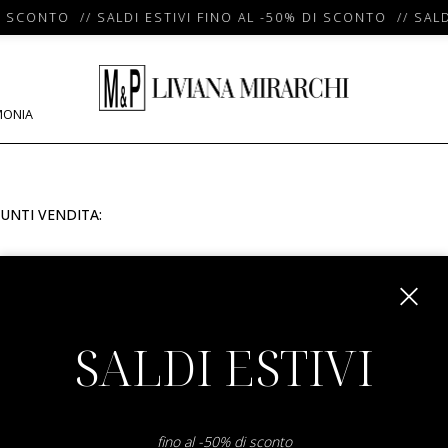
I SCONTO // SALDI ESTIVI FINO AL -50% DI SCONTO // SALD
MONIA
UNTI VENDITA:
m
SALDI ESTIVI
fino al -50% di sconto