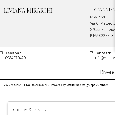
LIVIANA MIRARCHI
LIVIANA MIRA
M & P Srl
Via G. Matteott
87055 San Giova
P IVA 0228803
Telefono:
Contatti:
0984970429
info@meplivi
Rivend
2026 M & P Srl - P.iva : 02288030782 Powered by
Atelier
società
gruppo Zucchetti
Cookies & Privacy