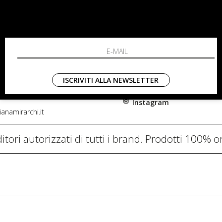
RCHI
SHOPPING
L'azienda
i, 91
Resi
nni in Fiore Italia
Contatti
0782
Pagamenti
ISCRIVITI ALLA NEWSLETTER
Spedizione
Instagram
anamirarchi.it
itori autorizzati di tutti i brand. Prodotti 100% or