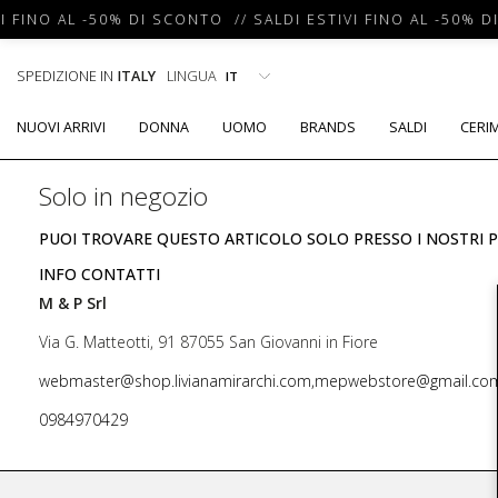
I FINO AL -50% DI SCONTO // SALDI ESTIVI FINO AL -50% D
SPEDIZIONE IN
ITALY
LINGUA
NUOVI ARRIVI
DONNA
UOMO
BRANDS
SALDI
CERI
Solo in negozio
PUOI TROVARE QUESTO ARTICOLO SOLO PRESSO I NOSTRI P
INFO CONTATTI
M & P Srl
Via G. Matteotti, 91 87055 San Giovanni in Fiore
webmaster@shop.livianamirarchi.com,mepwebstore@gmail.co
0984970429