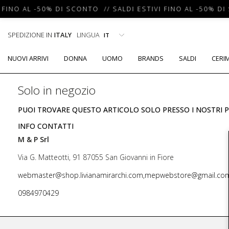
 FINO AL -50% DI SCONTO // SALDI ESTIVI FINO AL -50% DI
SPEDIZIONE IN
ITALY
LINGUA
NUOVI ARRIVI
DONNA
UOMO
BRANDS
SALDI
CERI
Solo in negozio
PUOI TROVARE QUESTO ARTICOLO SOLO PRESSO I NOSTRI P
INFO CONTATTI
M & P Srl
Via G. Matteotti, 91 87055 San Giovanni in Fiore
webmaster@shop.livianamirarchi.com,mepwebstore@gmail.co
0984970429