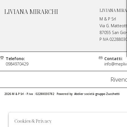
LIVIANA MIRARCHI
LIVIANA MIRA
M & P Srl
Via G. Matteott
87055 San Giova
P IVA 0228803
Telefono:
Contatti:
0984970429
info@meplivi
Rivend
2026 M & P Srl - P.iva : 02288030782 Powered by
Atelier
società
gruppo Zucchetti
Cookies & Privacy