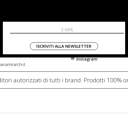
RCHI
SHOPPING
L'azienda
i, 91
Resi
nni in Fiore Italia
Contatti
0782
Pagamenti
ISCRIVITI ALLA NEWSLETTER
Spedizione
Instagram
anamirarchi.it
itori autorizzati di tutti i brand. Prodotti 100% or