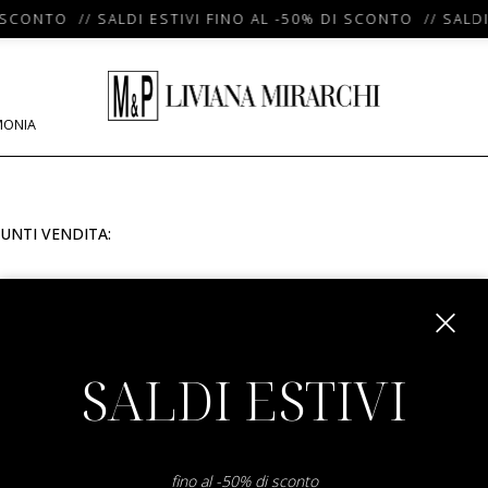
 SCONTO // SALDI ESTIVI FINO AL -50% DI SCONTO // SALDI
MONIA
UNTI VENDITA:
m
SALDI ESTIVI
fino al -50% di sconto