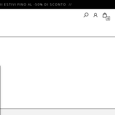
I ESTIVI FINO AL -50% DI SCONTO //
0