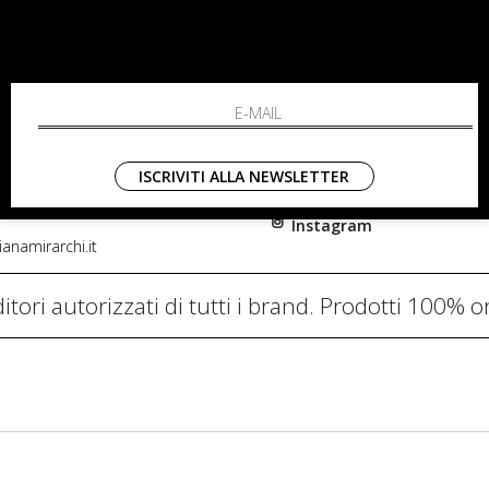
RCHI
SHOPPING
L'azienda
i, 91
Resi
nni in Fiore Italia
Contatti
0782
Pagamenti
ISCRIVITI ALLA NEWSLETTER
Spedizione
Instagram
anamirarchi.it
itori autorizzati di tutti i brand. Prodotti 100% or