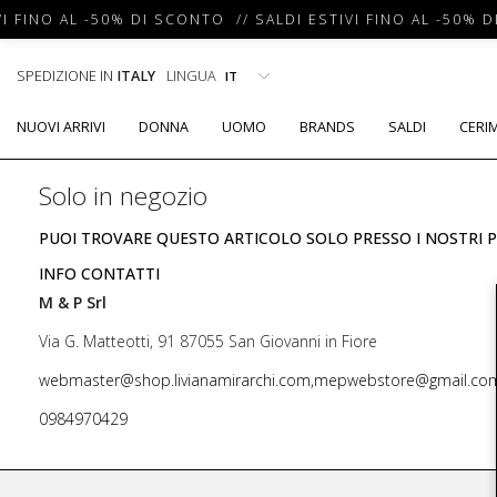
I FINO AL -50% DI SCONTO // SALDI ESTIVI FINO AL -50% D
SPEDIZIONE IN
ITALY
LINGUA
NUOVI ARRIVI
DONNA
UOMO
BRANDS
SALDI
CERI
Solo in negozio
PUOI TROVARE QUESTO ARTICOLO SOLO PRESSO I NOSTRI P
INFO CONTATTI
M & P Srl
Via G. Matteotti, 91 87055 San Giovanni in Fiore
webmaster@shop.livianamirarchi.com,mepwebstore@gmail.co
0984970429