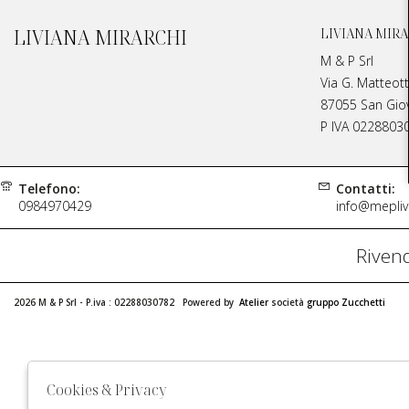
LIVIANA MIRARCHI
LIVIANA MIRA
M & P Srl
Via G. Matteott
87055 San Giova
P IVA 0228803
Telefono:
Contatti:
0984970429
info@meplivi
Rivend
2026 M & P Srl - P.iva : 02288030782 Powered by
Atelier
società
gruppo Zucchetti
Cookies & Privacy