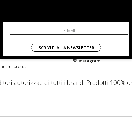
RCHI
SHOPPING
L'azienda
i, 91
Resi
nni in Fiore Italia
Contatti
0782
Pagamenti
ISCRIVITI ALLA NEWSLETTER
Spedizione
Instagram
anamirarchi.it
itori autorizzati di tutti i brand. Prodotti 100% or