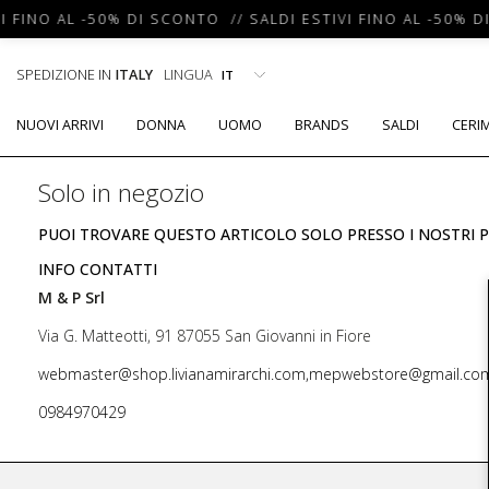
I FINO AL -50% DI SCONTO // SALDI ESTIVI FINO AL -50% D
SPEDIZIONE IN
ITALY
LINGUA
NUOVI ARRIVI
DONNA
UOMO
BRANDS
SALDI
CERI
Solo in negozio
PUOI TROVARE QUESTO ARTICOLO SOLO PRESSO I NOSTRI P
INFO CONTATTI
M & P Srl
Via G. Matteotti, 91 87055 San Giovanni in Fiore
webmaster@shop.livianamirarchi.com,mepwebstore@gmail.co
0984970429