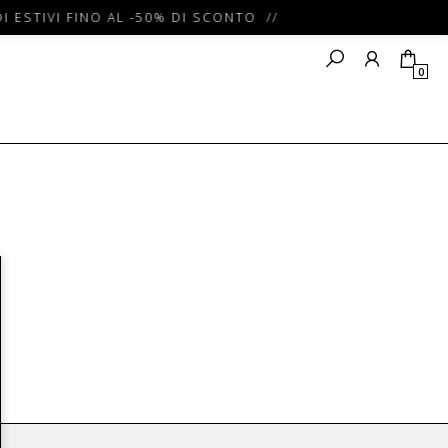
I ESTIVI FINO AL -50% DI SCONTO //
0