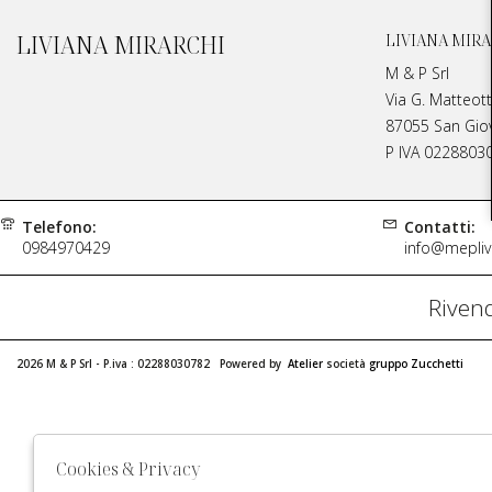
LIVIANA MIRARCHI
LIVIANA MIRA
M & P Srl
Via G. Matteott
87055 San Giova
P IVA 0228803
Telefono:
Contatti:
0984970429
info@meplivi
Rivend
2026 M & P Srl - P.iva : 02288030782 Powered by
Atelier
società
gruppo Zucchetti
Cookies & Privacy