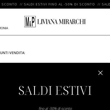
I SCONTO // SALDI ESTIVI FINO AL -50% DI SCONTO // SALD
MONIA
UNTI VENDITA:
m
SALDI ESTIVI
fino al -50% di sconto