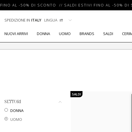
FINO AL -50% DI SCONTO // SALDI ESTIVI FINO AL -50% DI 
SPEDIZIONE IN
ITALY
LINGUA
NUOVI ARRIVI
DONNA
UOMO
BRANDS
SALDI
CERI
SALDI
SETTORI
DONNA
UOMO