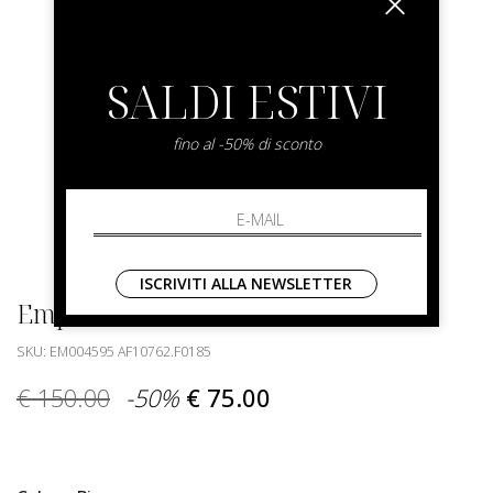
SALDI ESTIVI
fino al -50% di sconto
ISCRIVITI ALLA NEWSLETTER
Emporio Armani
SKU: EM004595 AF10762.F0185
€ 150.00
-50%
€ 75.00