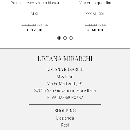
polo in jersey stretch bianca
vincent pique slim
M XL
XXX M L XXL
€ 185.00
-50.3%
€ 80.00
-50%
€ 92.00
€ 40.00
LIVIANA MIRARCHI
LIVIANA MIRARCHI
M & P Srl
Via G. Matteotti, 91
87055 San Giovanni in Fiore Italia
P IVA 02288030782
SHOPPING
L'azienda
Resi