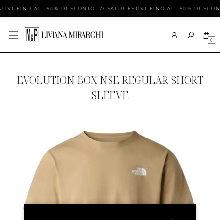
STIVI FINO AL -50% DI SCONTO // SALDI ESTIVI FINO AL -50% DI SCON
0
EVOLUTION BOX NSE REGULAR SHORT
SLEEVE