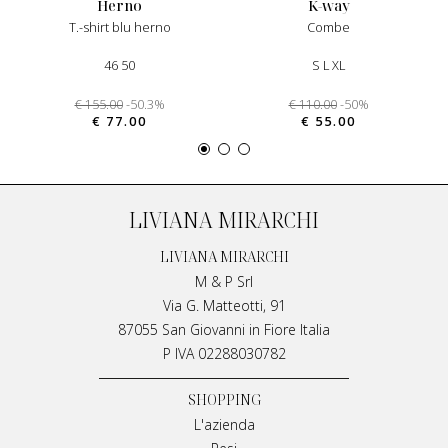
herno
k-way
t.-shirt blu herno
combe
46 50
S L XL
€ 155.00
-50.3%
€ 110.00
-50%
€ 77.00
€ 55.00
LIVIANA MIRARCHI
LIVIANA MIRARCHI
M & P Srl
Via G. Matteotti, 91
87055 San Giovanni in Fiore Italia
P IVA 02288030782
SHOPPING
L'azienda