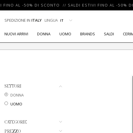
I FINO AL -50% DI SCONTO // SALDI ESTIVI FINO AL -50% D
SPEDIZIONE IN
ITALY
LINGUA
NUOVI ARRIVI
DONNA
UOMO
BRANDS
SALDI
CERI
SETTORI
DONNA
UOMO
CATEGORIE
PREZZO