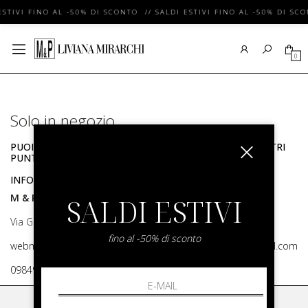
ESTIVI FINO AL -50% DI SCONTO // SALDI ESTIVI FINO AL -50% DI SC
0
Solo in negozio
PUOI TROVARE QUESTO ARTICOLO SOLO PRESSO I NOSTRI
PUNTI VENDITA:
INFO CONTATTI
M & P Srl
SALDI ESTIVI
Via G. Matteotti, 91 87055 San Giovanni in Fiore
fino al -50% di sconto
webmaster@shop.livianamirarchi.com,mepwebstore@gmail.com
0984970429