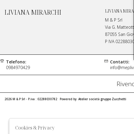
LIVIANA MIRARCHI
LIVIANA MIRA
M & P Srl
Via G. Matteott
87055 San Giova
P IVA 0228803
Telefono:
Contatti:
0984970429
info@meplivi
Rivend
2026 M & P Srl - P.iva : 02288030782 Powered by
Atelier
società
gruppo Zucchetti
Cookies & Privacy