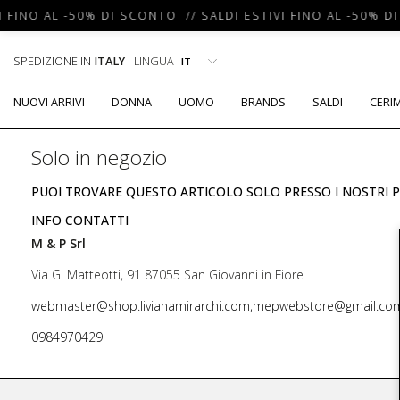
I FINO AL -50% DI SCONTO // SALDI ESTIVI FINO AL -50% D
SPEDIZIONE IN
ITALY
LINGUA
NUOVI ARRIVI
DONNA
UOMO
BRANDS
SALDI
CERI
Solo in negozio
PUOI TROVARE QUESTO ARTICOLO SOLO PRESSO I NOSTRI P
INFO CONTATTI
M & P Srl
Via G. Matteotti, 91 87055 San Giovanni in Fiore
webmaster@shop.livianamirarchi.com,mepwebstore@gmail.co
0984970429