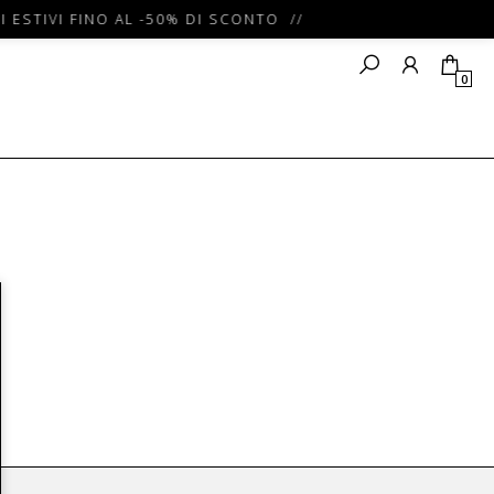
I ESTIVI FINO AL -50% DI SCONTO //
0