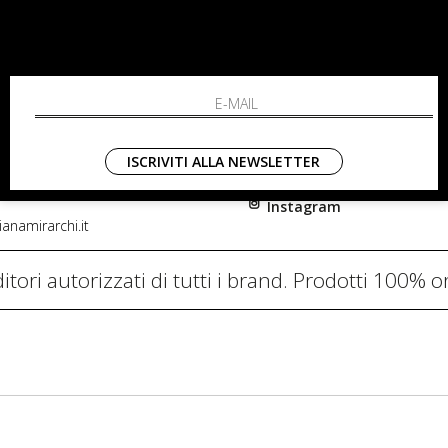
RCHI
SHOPPING
L'azienda
i, 91
Resi
nni in Fiore Italia
Contatti
0782
Pagamenti
ISCRIVITI ALLA NEWSLETTER
Spedizione
Instagram
anamirarchi.it
itori autorizzati di tutti i brand. Prodotti 100% or