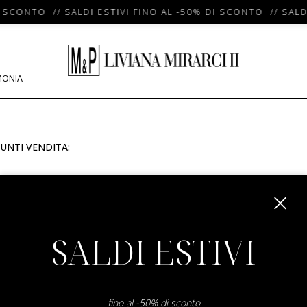
I SCONTO // SALDI ESTIVI FINO AL -50% DI SCONTO // SALD
MONIA
UNTI VENDITA:
m
SALDI ESTIVI
fino al -50% di sconto