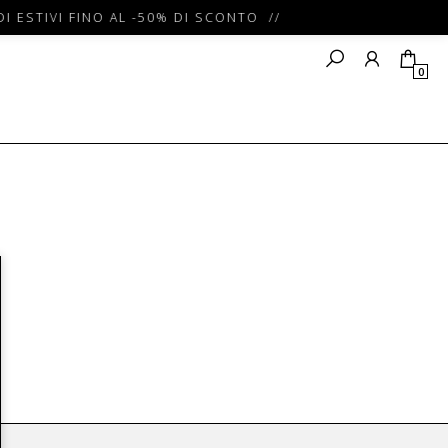
I ESTIVI FINO AL -50% DI SCONTO //
0