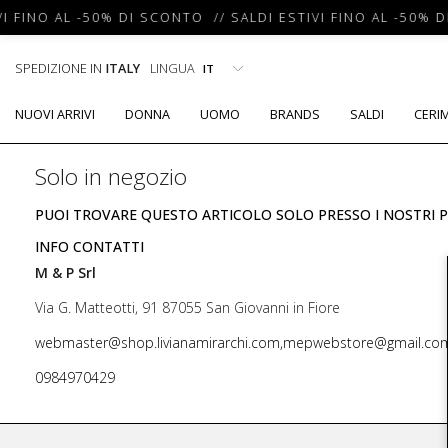
I FINO AL -50% DI SCONTO // SALDI ESTIVI FINO AL -50% D
SPEDIZIONE IN
ITALY
LINGUA
NUOVI ARRIVI
DONNA
UOMO
BRANDS
SALDI
CERI
Solo in negozio
PUOI TROVARE QUESTO ARTICOLO SOLO PRESSO I NOSTRI P
INFO CONTATTI
M & P Srl
Via G. Matteotti, 91 87055 San Giovanni in Fiore
webmaster@shop.livianamirarchi.com,mepwebstore@gmail.co
0984970429