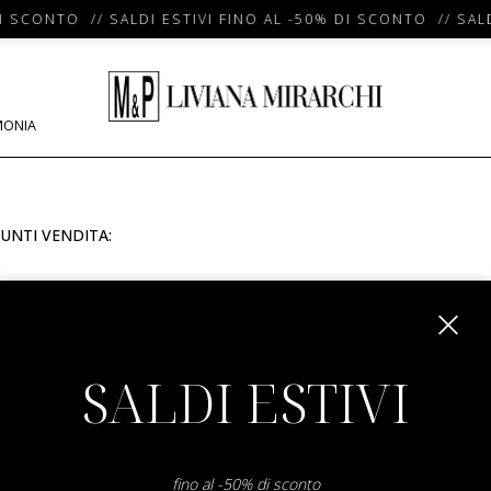
I SCONTO // SALDI ESTIVI FINO AL -50% DI SCONTO // SALD
MONIA
UNTI VENDITA:
m
SALDI ESTIVI
fino al -50% di sconto