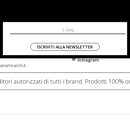
RCHI
SHOPPING
L'azienda
i, 91
Resi
nni in Fiore Italia
Contatti
0782
Pagamenti
ISCRIVITI ALLA NEWSLETTER
Spedizione
Instagram
anamirarchi.it
itori autorizzati di tutti i brand. Prodotti 100% or