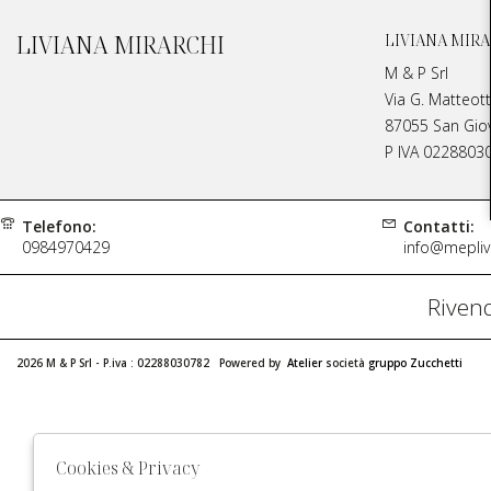
LIVIANA MIRARCHI
LIVIANA MIRA
M & P Srl
Via G. Matteott
87055 San Giova
P IVA 0228803
Telefono:
Contatti:
0984970429
info@meplivi
Rivend
2026 M & P Srl - P.iva : 02288030782 Powered by
Atelier
società
gruppo Zucchetti
Cookies & Privacy