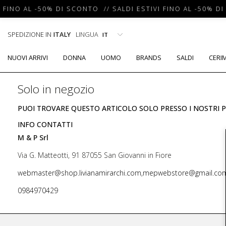
 FINO AL -50% DI SCONTO // SALDI ESTIVI FINO AL -50% DI
SPEDIZIONE IN
ITALY
LINGUA
NUOVI ARRIVI
DONNA
UOMO
BRANDS
SALDI
CERI
Solo in negozio
PUOI TROVARE QUESTO ARTICOLO SOLO PRESSO I NOSTRI P
INFO CONTATTI
M & P Srl
Via G. Matteotti, 91 87055 San Giovanni in Fiore
webmaster@shop.livianamirarchi.com,mepwebstore@gmail.co
0984970429