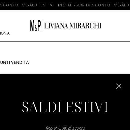
 SCONTO // SALDI ESTIVI FINO AL -50% DI SCONTO // SALDI
MONIA
UNTI VENDITA:
m
SALDI ESTIVI
fino al -50% di sconto