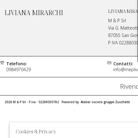
LIVIANA MIRARCHI
LIVIANA MIRA
M & P Srl
Via G. Matteott
87055 San Giova
P IVA 0228803
Telefono:
Contatti:
0984970429
info@meplivi
Rivend
2026 M & P Srl - P.iva : 02288030782 Powered by
Atelier
società
gruppo Zucchetti
Cookies & Privacy