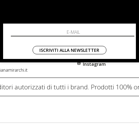
RCHI
SHOPPING
L'azienda
i, 91
Resi
nni in Fiore Italia
Contatti
0782
Pagamenti
ISCRIVITI ALLA NEWSLETTER
Spedizione
Instagram
anamirarchi.it
itori autorizzati di tutti i brand. Prodotti 100% or