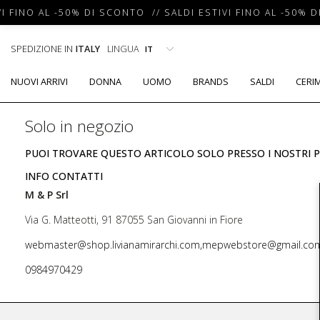
I FINO AL -50% DI SCONTO // SALDI ESTIVI FINO AL -50% D
SPEDIZIONE IN
ITALY
LINGUA
NUOVI ARRIVI
DONNA
UOMO
BRANDS
SALDI
CERI
Solo in negozio
PUOI TROVARE QUESTO ARTICOLO SOLO PRESSO I NOSTRI P
INFO CONTATTI
M & P Srl
Via G. Matteotti, 91 87055 San Giovanni in Fiore
webmaster@shop.livianamirarchi.com,mepwebstore@gmail.co
0984970429