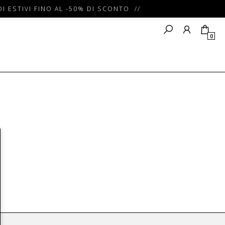
I ESTIVI FINO AL -50% DI SCONTO //
0