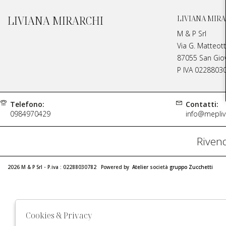
LIVIANA MIRARCHI
LIVIANA MIRA
M & P Srl
Via G. Matteott
87055 San Giova
P IVA 0228803
Telefono:
Contatti:
0984970429
info@meplivi
Rivend
2026 M & P Srl - P.iva : 02288030782 Powered by
Atelier
società
gruppo Zucchetti
Cookies & Privacy