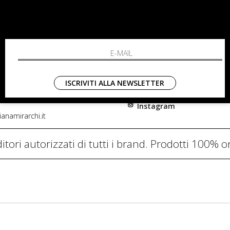
RCHI
SHOPPING
L'azienda
i, 91
Resi
nni in Fiore Italia
Contatti
0782
Pagamenti
ISCRIVITI ALLA NEWSLETTER
Spedizione
Instagram
anamirarchi.it
itori autorizzati di tutti i brand. Prodotti 100% or