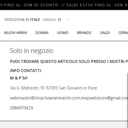
I FINO AL -50% DI SCONTO // SALDI ESTIVI FINO AL -50% D
SPEDIZIONE IN
ITALY
LINGUA
NUOVI ARRIVI
DONNA
UOMO
BRANDS
SALDI
CERI
Solo in negozio
PUOI TROVARE QUESTO ARTICOLO SOLO PRESSO I NOSTRI P
INFO CONTATTI
M & P Srl
Via G. Matteotti, 91 87055 San Giovanni in Fiore
webmaster@shop.livianamirarchi.com,mepwebstore@gmail.co
0984970429