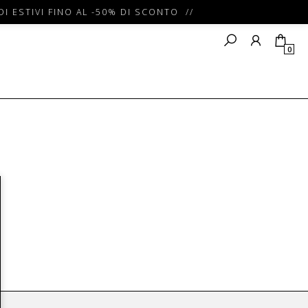
I ESTIVI FINO AL -50% DI SCONTO //
0