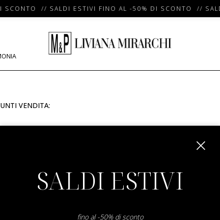
I SCONTO // SALDI ESTIVI FINO AL -50% DI SCONTO // SALD
MONIA
UNTI VENDITA:
m
SALDI ESTIVI
fino al -50% di sconto