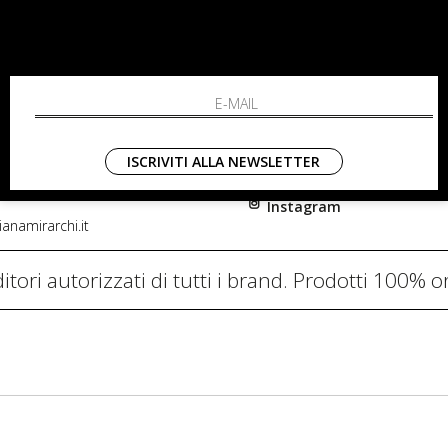
RCHI
SHOPPING
L'azienda
i, 91
Resi
nni in Fiore Italia
Contatti
0782
Pagamenti
ISCRIVITI ALLA NEWSLETTER
Spedizione
Instagram
anamirarchi.it
itori autorizzati di tutti i brand. Prodotti 100% or