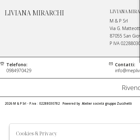
LIVIANA MIRARCHI
LIVIANA MIRA
M & P Srl
Via G. Matteott
87055 San Giova
P IVA 0228803
Telefono:
Contatti:
0984970429
info@meplivi
Rivend
2026 M & P Srl - P.iva : 02288030782 Powered by
Atelier
società
gruppo Zucchetti
Cookies & Privacy