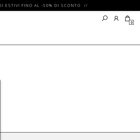
I ESTIVI FINO AL -50% DI SCONTO //
0