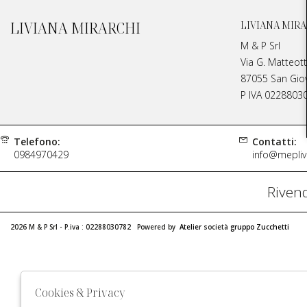
LIVIANA MIRARCHI
LIVIANA MIRA
M & P Srl
Via G. Matteott
87055 San Giova
P IVA 0228803
Telefono:
Contatti:
0984970429
info@meplivi
Rivend
2026 M & P Srl - P.iva : 02288030782 Powered by
Atelier
società
gruppo Zucchetti
Cookies & Privacy