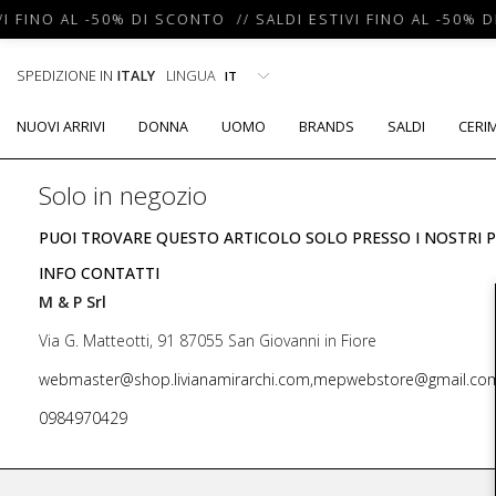
I FINO AL -50% DI SCONTO // SALDI ESTIVI FINO AL -50% D
SPEDIZIONE IN
ITALY
LINGUA
NUOVI ARRIVI
DONNA
UOMO
BRANDS
SALDI
CERI
Solo in negozio
PUOI TROVARE QUESTO ARTICOLO SOLO PRESSO I NOSTRI P
INFO CONTATTI
M & P Srl
Via G. Matteotti, 91 87055 San Giovanni in Fiore
webmaster@shop.livianamirarchi.com,mepwebstore@gmail.co
0984970429