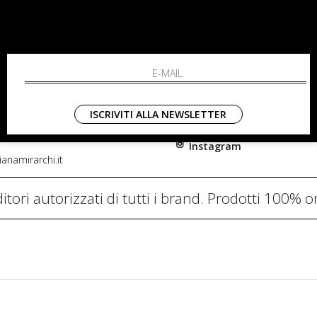
RCHI
SHOPPING
L'azienda
i, 91
Resi
nni in Fiore Italia
Contatti
0782
Pagamenti
ISCRIVITI ALLA NEWSLETTER
Spedizione
Instagram
anamirarchi.it
itori autorizzati di tutti i brand. Prodotti 100% or