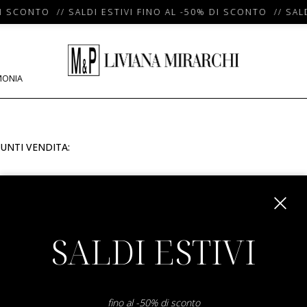
I SCONTO // SALDI ESTIVI FINO AL -50% DI SCONTO // SALD
MONIA
UNTI VENDITA:
m
SALDI ESTIVI
fino al -50% di sconto