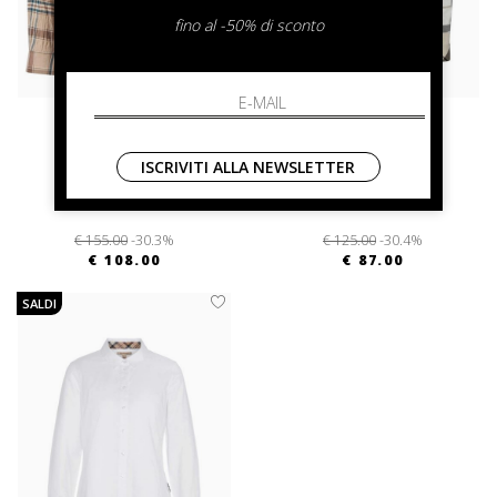
fino al -50% di sconto
barbour
barbour
Rowane Shirt
Camicia Barbour Lady
ISCRIVITI ALLA NEWSLETTER
S M L
48 50
€ 155.00
-30.3%
€ 125.00
-30.4%
€ 108.00
€ 87.00
SALDI