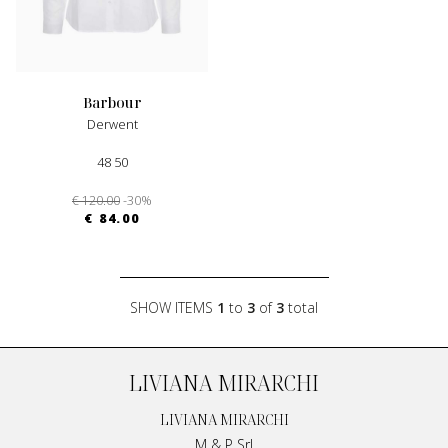
barbour
Derwent
48 50
€ 120.00
-30%
€ 84.00
SHOW ITEMS
1
to
3
of
3
total
LIVIANA MIRARCHI
LIVIANA MIRARCHI
M & P Srl