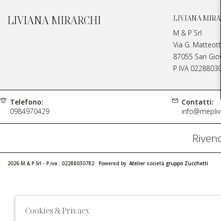
LIVIANA MIRARCHI
LIVIANA MIRA
M & P Srl
Via G. Matteott
87055 San Giova
P IVA 0228803
Telefono:
Contatti:
0984970429
info@meplivi
Rivend
2026 M & P Srl - P.iva : 02288030782 Powered by
Atelier
società
gruppo Zucchetti
Cookies & Privacy