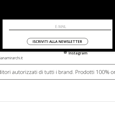
RCHI
SHOPPING
L'azienda
i, 91
Resi
nni in Fiore Italia
Contatti
0782
Pagamenti
ISCRIVITI ALLA NEWSLETTER
Spedizione
Instagram
anamirarchi.it
itori autorizzati di tutti i brand. Prodotti 100% or