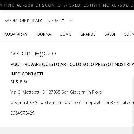
I FINO AL -50% DI SCONTO // SALDI ESTIVI FINO AL -50% D
SPEDIZIONE IN
ITALY
LINGUA
NUOVI ARRIVI
DONNA
UOMO
BRANDS
SALDI
CERI
Solo in negozio
PUOI TROVARE QUESTO ARTICOLO SOLO PRESSO I NOSTRI P
INFO CONTATTI
M & P Srl
Via G. Matteotti, 91 87055 San Giovanni in Fiore
webmaster@shop.livianamirarchi.com,mepwebstore@gmail.co
0984970429