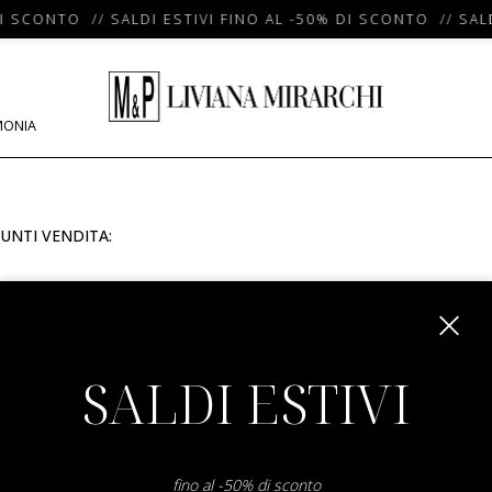
I SCONTO // SALDI ESTIVI FINO AL -50% DI SCONTO // SALD
MONIA
UNTI VENDITA:
m
SALDI ESTIVI
fino al -50% di sconto