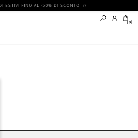
I ESTIVI FINO AL -50% DI SCONTO //
0