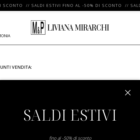
I SCONTO // SALDI ESTIVI FINO AL -50% DI SCONTO // SALD
MONIA
UNTI VENDITA:
m
SALDI ESTIVI
fino al -50% di sconto