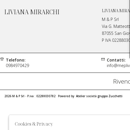
LIVIANA MIRARCHI
LIVIANA MIRA
M & P Srl
Via G. Matteott
87055 San Giova
P IVA 0228803
Telefono:
Contatti:
0984970429
info@meplivi
Rivend
2026 M & P Srl - P.iva : 02288030782 Powered by
Atelier
società
gruppo Zucchetti
Cookies & Privacy