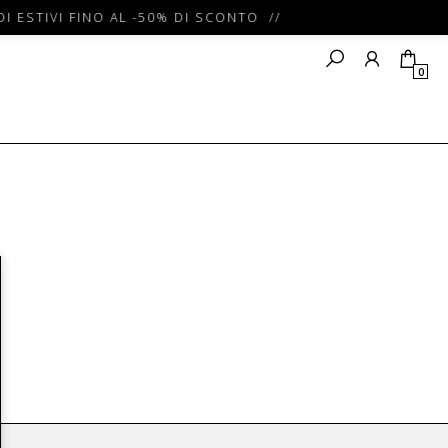
I ESTIVI FINO AL -50% DI SCONTO //
0