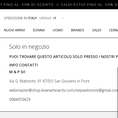
I FINO AL -50% DI SCONTO // SALDI ESTIVI FINO AL -50% D
SPEDIZIONE IN
ITALY
LINGUA
NUOVI ARRIVI
DONNA
UOMO
BRANDS
SALDI
CERI
Solo in negozio
PUOI TROVARE QUESTO ARTICOLO SOLO PRESSO I NOSTRI P
INFO CONTATTI
M & P Srl
Via G. Matteotti, 91 87055 San Giovanni in Fiore
webmaster@shop.livianamirarchi.com,mepwebstore@gmail.co
0984970429