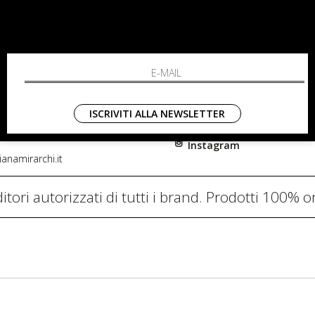
RCHI
SHOPPING
L'azienda
i, 91
Resi
nni in Fiore Italia
Contatti
0782
Pagamenti
ISCRIVITI ALLA NEWSLETTER
Spedizione
Instagram
anamirarchi.it
itori autorizzati di tutti i brand. Prodotti 100% or