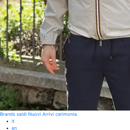
Brands
saldi
Nuovi Arrivi
cerimonia
it
en