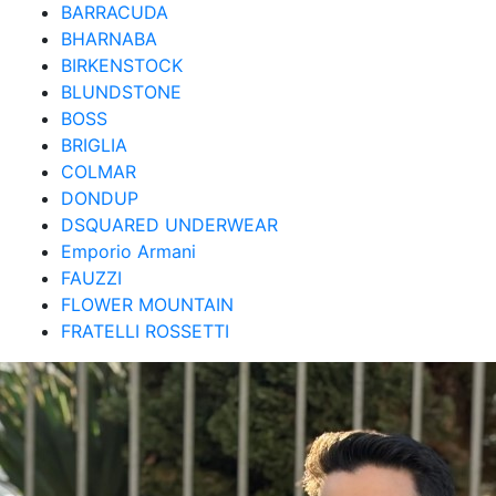
BARRACUDA
BHARNABA
BIRKENSTOCK
BLUNDSTONE
BOSS
BRIGLIA
COLMAR
DONDUP
DSQUARED UNDERWEAR
Emporio Armani
FAUZZI
FLOWER MOUNTAIN
FRATELLI ROSSETTI