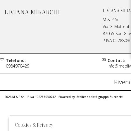
LIVIANA MIRARCHI
LIVIANA MIRA
M & P Srl
Via G. Matteott
87055 San Giova
P IVA 0228803
Telefono:
Contatti:
0984970429
info@meplivi
Rivend
2026 M & P Srl - P.iva : 02288030782 Powered by
Atelier
società
gruppo Zucchetti
Cookies & Privacy