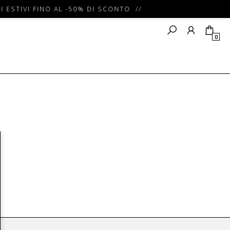
I ESTIVI FINO AL -50% DI SCONTO //
0