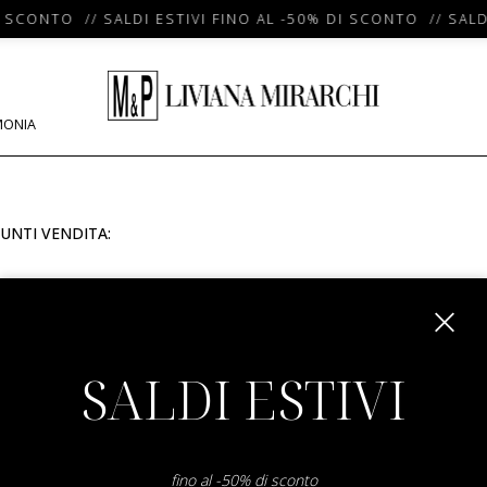
I SCONTO // SALDI ESTIVI FINO AL -50% DI SCONTO // SALD
MONIA
UNTI VENDITA:
m
SALDI ESTIVI
fino al -50% di sconto