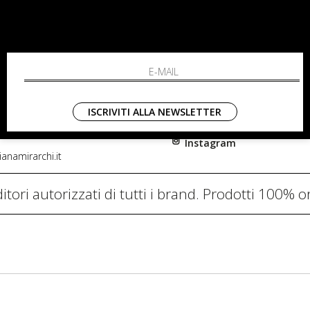
RCHI
SHOPPING
L'azienda
i, 91
Resi
nni in Fiore Italia
Contatti
0782
Pagamenti
ISCRIVITI ALLA NEWSLETTER
Spedizione
Instagram
anamirarchi.it
itori autorizzati di tutti i brand. Prodotti 100% or