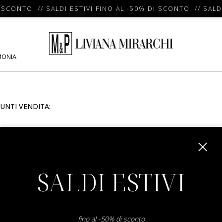
 SCONTO // SALDI ESTIVI FINO AL -50% DI SCONTO // SALDI
MONIA
UNTI VENDITA:
m
SALDI ESTIVI
fino al -50% di sconto