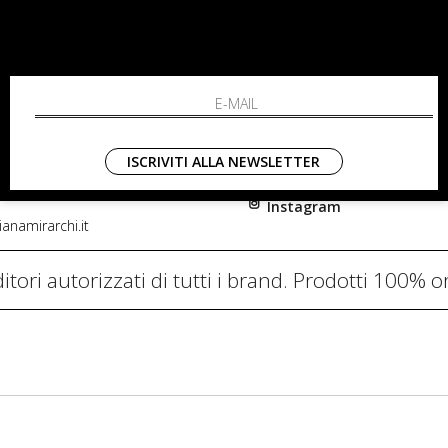
RCHI
SHOPPING
L'azienda
i, 91
Resi
nni in Fiore Italia
Contatti
0782
Pagamenti
ISCRIVITI ALLA NEWSLETTER
Spedizione
Instagram
anamirarchi.it
itori autorizzati di tutti i brand. Prodotti 100% or