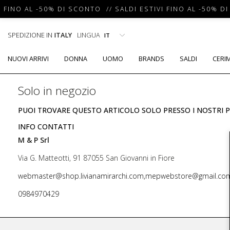
 FINO AL -50% DI SCONTO // SALDI ESTIVI FINO AL -50% DI
SPEDIZIONE IN
ITALY
LINGUA
NUOVI ARRIVI
DONNA
UOMO
BRANDS
SALDI
CERI
Solo in negozio
PUOI TROVARE QUESTO ARTICOLO SOLO PRESSO I NOSTRI P
INFO CONTATTI
M & P Srl
Via G. Matteotti, 91 87055 San Giovanni in Fiore
webmaster@shop.livianamirarchi.com,mepwebstore@gmail.co
0984970429