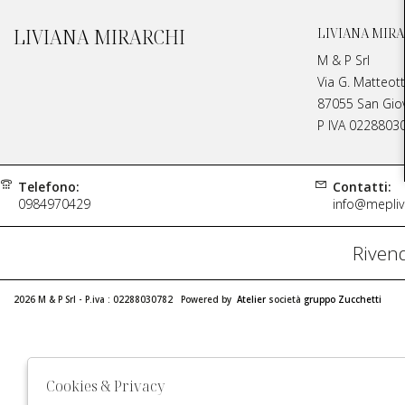
LIVIANA MIRARCHI
LIVIANA MIRA
M & P Srl
Via G. Matteott
87055 San Giova
P IVA 0228803
Telefono:
Contatti:
0984970429
info@meplivi
Rivend
2026 M & P Srl - P.iva : 02288030782 Powered by
Atelier
società
gruppo Zucchetti
Cookies & Privacy