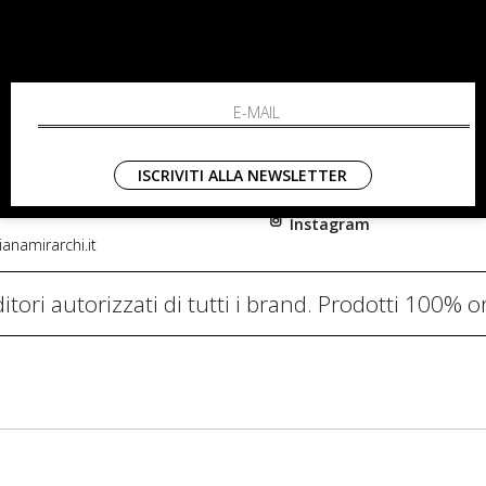
RCHI
SHOPPING
L'azienda
i, 91
Resi
nni in Fiore Italia
Contatti
0782
Pagamenti
ISCRIVITI ALLA NEWSLETTER
Spedizione
Instagram
anamirarchi.it
itori autorizzati di tutti i brand. Prodotti 100% or