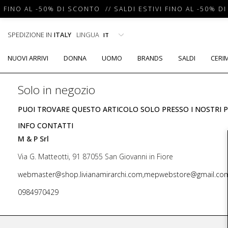
 FINO AL -50% DI SCONTO // SALDI ESTIVI FINO AL -50% DI
SPEDIZIONE IN
ITALY
LINGUA
NUOVI ARRIVI
DONNA
UOMO
BRANDS
SALDI
CERI
Solo in negozio
PUOI TROVARE QUESTO ARTICOLO SOLO PRESSO I NOSTRI P
INFO CONTATTI
M & P Srl
Via G. Matteotti, 91 87055 San Giovanni in Fiore
webmaster@shop.livianamirarchi.com,mepwebstore@gmail.co
0984970429