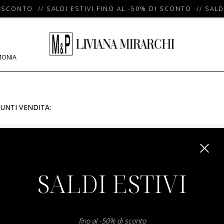
 SCONTO // SALDI ESTIVI FINO AL -50% DI SCONTO // SALDI
MONIA
UNTI VENDITA:
m
SALDI ESTIVI
fino al -50% di sconto