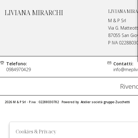
LIVIANA MIRARCHI
LIVIANA MIRA
M & P Srl
Via G. Matteott
87055 San Giova
P IVA 0228803
Telefono:
Contatti:
0984970429
info@meplivi
Rivend
2026 M & P Srl - P.iva : 02288030782 Powered by
Atelier
società
gruppo Zucchetti
Cookies & Privacy