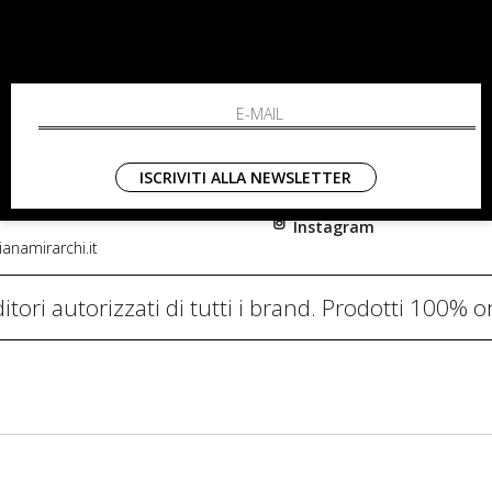
RCHI
SHOPPING
L'azienda
i, 91
Resi
nni in Fiore Italia
Contatti
0782
Pagamenti
ISCRIVITI ALLA NEWSLETTER
Spedizione
Instagram
anamirarchi.it
itori autorizzati di tutti i brand. Prodotti 100% or