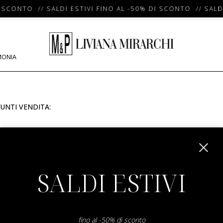
 SCONTO // SALDI ESTIVI FINO AL -50% DI SCONTO // SALDI
MONIA
UNTI VENDITA:
m
SALDI ESTIVI
fino al -50% di sconto