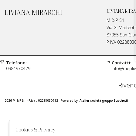
LIVIANA MIRARCHI
LIVIANA MIRA
M & P Srl
Via G. Matteott
87055 San Giova
P IVA 0228803
Telefono:
Contatti:
0984970429
info@meplivi
Rivend
2026 M & P Srl - P.iva : 02288030782 Powered by
Atelier
società
gruppo Zucchetti
Cookies & Privacy