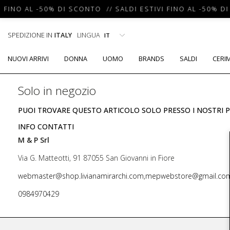
 FINO AL -50% DI SCONTO // SALDI ESTIVI FINO AL -50% DI
SPEDIZIONE IN
ITALY
LINGUA
NUOVI ARRIVI
DONNA
UOMO
BRANDS
SALDI
CERI
Solo in negozio
PUOI TROVARE QUESTO ARTICOLO SOLO PRESSO I NOSTRI P
INFO CONTATTI
M & P Srl
Via G. Matteotti, 91 87055 San Giovanni in Fiore
webmaster@shop.livianamirarchi.com,mepwebstore@gmail.co
0984970429