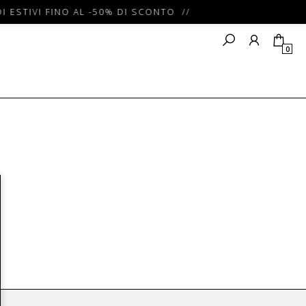
I ESTIVI FINO AL -50% DI SCONTO //
0