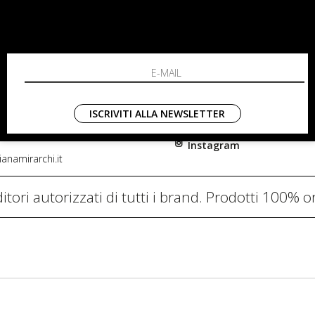
RCHI
SHOPPING
L'azienda
i, 91
Resi
nni in Fiore Italia
Contatti
0782
Pagamenti
ISCRIVITI ALLA NEWSLETTER
Spedizione
Instagram
anamirarchi.it
itori autorizzati di tutti i brand. Prodotti 100% or