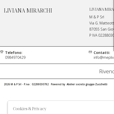
LIVIANA MIRARCHI
LIVIANA MIRA
M & P Srl
Via G. Matteott
87055 San Giova
P IVA 0228803
Telefono:
Contatti:
0984970429
info@meplivi
Rivend
2026 M & P Srl - P.iva : 02288030782 Powered by
Atelier
società
gruppo Zucchetti
Cookies & Privacy