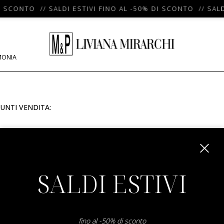
I SCONTO // SALDI ESTIVI FINO AL -50% DI SCONTO // SALD
MONIA
UNTI VENDITA:
m
SALDI ESTIVI
fino al -50% di sconto