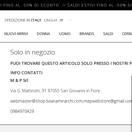
I FINO AL -50% DI SCONTO // SALDI ESTIVI FINO AL -50% D
SPEDIZIONE IN
ITALY
LINGUA
NUOVI ARRIVI
DONNA
UOMO
BRANDS
SALDI
CERI
Solo in negozio
PUOI TROVARE QUESTO ARTICOLO SOLO PRESSO I NOSTRI P
INFO CONTATTI
M & P Srl
Via G. Matteotti, 91 87055 San Giovanni in Fiore
webmaster@shop.livianamirarchi.com,mepwebstore@gmail.co
0984970429