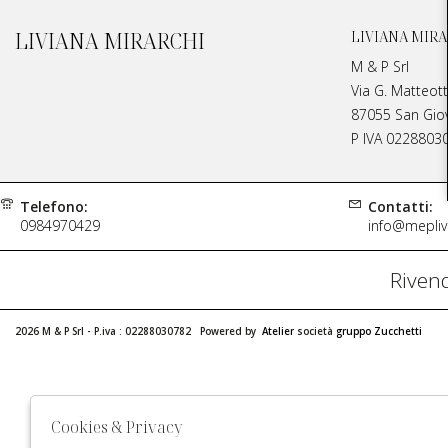
LIVIANA MIRARCHI
LIVIANA MIRA
M & P Srl
Via G. Matteott
87055 San Giova
P IVA 0228803
Telefono:
Contatti:
0984970429
info@meplivi
Rivend
2026 M & P Srl - P.iva : 02288030782 Powered by
Atelier
società
gruppo Zucchetti
Cookies & Privacy