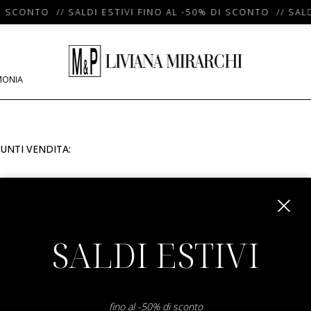
I SCONTO // SALDI ESTIVI FINO AL -50% DI SCONTO // SALD
MONIA
UNTI VENDITA:
m
SALDI ESTIVI
fino al -50% di sconto