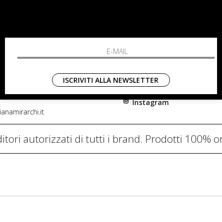
RCHI
SHOPPING
L'azienda
i, 91
Resi
nni in Fiore Italia
Contatti
0782
Pagamenti
ISCRIVITI ALLA NEWSLETTER
Spedizione
Instagram
anamirarchi.it
itori autorizzati di tutti i brand. Prodotti 100% or