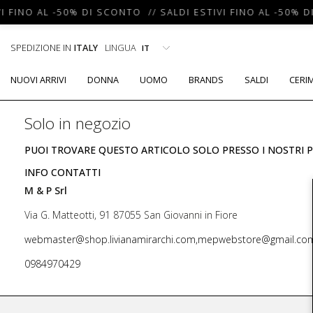
I FINO AL -50% DI SCONTO // SALDI ESTIVI FINO AL -50% D
SPEDIZIONE IN
ITALY
LINGUA
NUOVI ARRIVI
DONNA
UOMO
BRANDS
SALDI
CERI
Solo in negozio
PUOI TROVARE QUESTO ARTICOLO SOLO PRESSO I NOSTRI P
INFO CONTATTI
M & P Srl
Via G. Matteotti, 91 87055 San Giovanni in Fiore
webmaster@shop.livianamirarchi.com,mepwebstore@gmail.co
0984970429