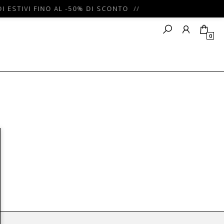
I ESTIVI FINO AL -50% DI SCONTO //
0