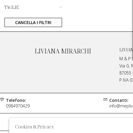
TAGLIE
CANCELLA I FILTRI
LIVIANA MIRARCHI
LIVIA
M & P S
Via G. 
87055 S
P IVA 
Telefono:
Contatti:
0984970429
info@meplivi
Rivend
Cookies & Privacy