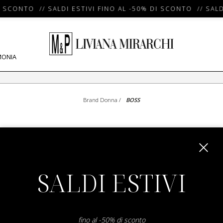
I SCONTO // SALDI ESTIVI FINO AL -50% DI SCONTO // SALD
MONIA
Brand Donna
/
BOSS
SHOW ITEMS
1
to
0
of
0
total
SALDI ESTIVI
fino al -50% di sconto