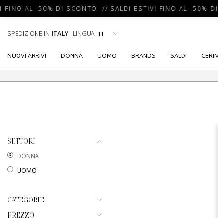
I FINO AL -50% DI SCONTO // SALDI ESTIVI FINO AL -50% D
SPEDIZIONE IN
ITALY
LINGUA
NUOVI ARRIVI
DONNA
UOMO
BRANDS
SALDI
CERI
SETTORI
DONNA
UOMO
CATEGORIE
PREZZO