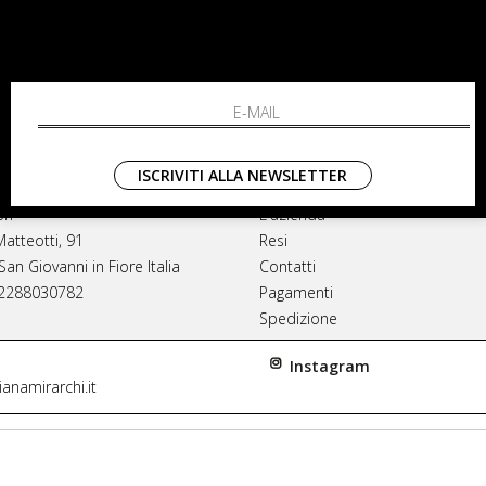
ISCRIVITI ALLA NEWSLETTER
NA MIRARCHI
SHOPPING
rl
L'azienda
Matteotti, 91
Resi
an Giovanni in Fiore Italia
Contatti
02288030782
Pagamenti
Spedizione
Instagram
anamirarchi.it
itori autorizzati di tutti i brand. Prodotti 100% or