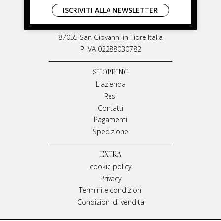
LIVIANA MIRARCHI
ISCRIVITI ALLA NEWSLETTER
M & P Srl
Via G. Matteotti, 91
87055 San Giovanni in Fiore Italia
P IVA 02288030782
SHOPPING
L'azienda
Resi
Contatti
Pagamenti
Spedizione
EXTRA
cookie policy
Privacy
Termini e condizioni
Condizioni di vendita