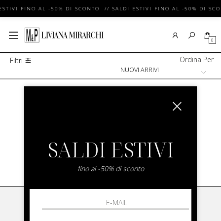
ESTIVI FINO AL -50% DI SCONTO // SALDI ESTIVI FINO AL -50% DI SC
0
Ordina Per
Filtri
Categorie Uomo
/
ACCESSORI Uomo
/
Telo Mare Uomo
TELO MARE UOMO
SALDI ESTIVI
SHOW ITEMS
1
to
0
of
0
total
fino al -50% di sconto
LIVIANA MIRARCHI