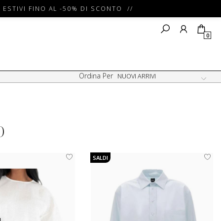
ESTIVI FINO AL -50% DI SCONTO //
0
Ordina Per
O
SALDI