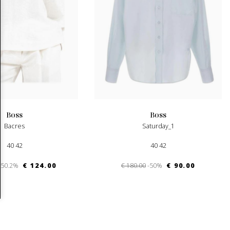
boss
boss
Bacres
Saturday_1
40 42
40 42
-50.2%
€ 124.00
€ 180.00
-50%
€ 90.00