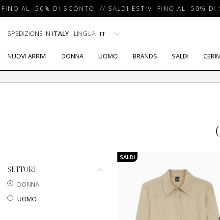
FINO AL -50% DI SCONTO // SALDI ESTIVI FINO AL -50% DI 
SPEDIZIONE IN
ITALY
LINGUA
NUOVI ARRIVI
DONNA
UOMO
BRANDS
SALDI
CERI
SALDI
SETTORI
DONNA
UOMO