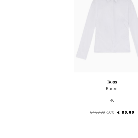
boss
Burbel
46
€ 160.00
-50%
€ 80.00