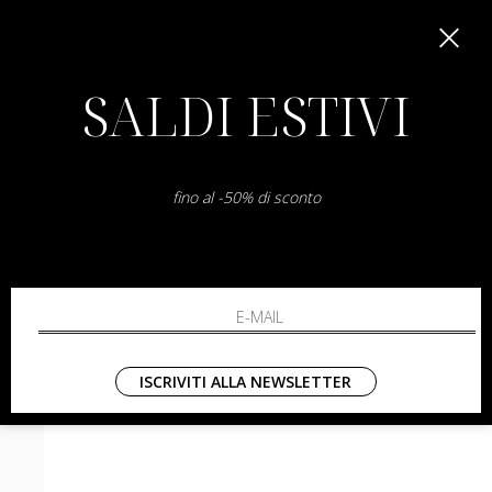
SALDI ESTIVI
fino al -50% di sconto
boss
Bollana
38 40
€ 229.00
-50.2%
€ 114.00
€ 249.00
ISCRIVITI ALLA NEWSLETTER