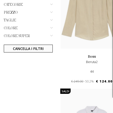
CATEGORIE
PREZZO
TAGLIE
COLORE
COLORE SUPER
CANCELLA I FILTRI
boss
Beruta2
44
€ 249.00
-50.2%
€ 124.00
SALDI